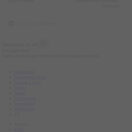
Quelle: Eventim
Made with ♥ by EO Heimat /
OYA media
zurück zur Übersicht
Diskutieren Sie mit
0 Kommentare
Dieser Artikel kann nicht mehr kommentiert werden
Blickpunkt
Bergsportbericht
Geld & Leben
Pflege
Italien
Wintersport
Gesundheit
Motorsport
TV
Service
Hilfe