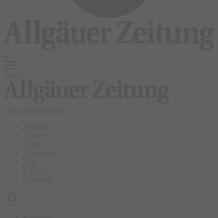
Menü
login
abonnieren
abo
Startseite
Allgäu
Bilder
Newsletter
Abo
E-Paper
Anzeigen
Kempten