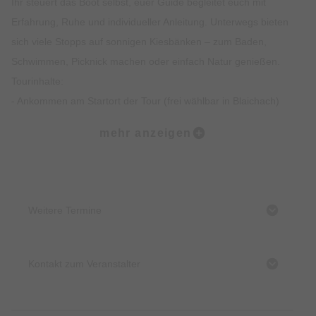
Ihr steuert das Boot selbst, euer Guide begleitet euch mit
Erfahrung, Ruhe und individueller Anleitung. Unterwegs bieten
sich viele Stopps auf sonnigen Kiesbänken – zum Baden,
Schwimmen, Picknick machen oder einfach Natur genießen.
Tourinhalte:
- Ankommen am Startort der Tour (frei wählbar in Blaichach)
- Einführung in das Paddeln und Besprechung der
mehr anzeigen
Sicherheitsregeln
- Besprechung des Ablaufs der Tour
- ab aufs Wasser!
- optionales Picknick für einen Aufpreis von 13€ p. P. möglich
Weitere Termine
Persönlich. Sicher. Besonders. Diese Tour ist ideal für alle, die
das Abenteuer lieber exklusiv genießen:
✔ Für Paare, die ungestört Natur erleben wollen
Kontakt zum Veranstalter
✔ Für Familien, die gemeinsam etwas Besonderes machen
möchten -> für Kinder ab 9 Jahren