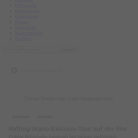
Oberallgäu
Memmingen
Kaufbeuren
Füssen
Westallgäu
Marktoberdorf
Buchloe
suchen
zurück zur Übersicht
Dieser Termin liegt in der Vergangenheit.
Sonstiges
Sonstige
Rafting-/Kanu-Exklusiv-Tour auf der Iller
Erlebe Adrenalin hautnah bei deiner geführten