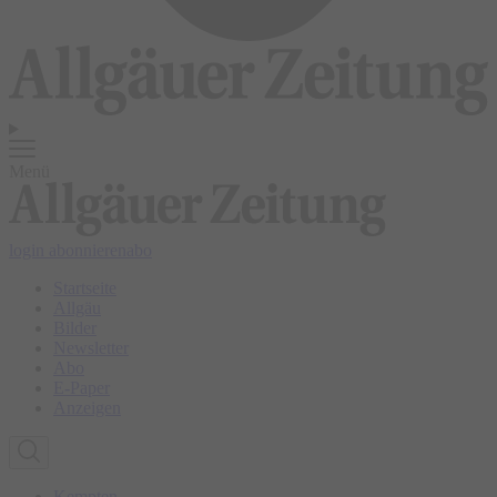
Menü
login
abonnieren
abo
Startseite
Allgäu
Bilder
Newsletter
Abo
E-Paper
Anzeigen
Kempten