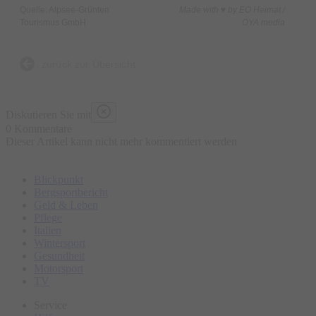
✔ Für kleine Gruppen, die lieber unter sich bleiben
Quelle: Alpsee-Grünten
Made with ♥ by EO Heimat /
Die Ausrüstung (Schwimmweste und ggf. einen Helm)
Tourismus GmbH
OYA media
bekommt ihr von unseren Guides!
Einstieg in Blaichach an der Outdoor Station Bihlerdorf oder
zurück zur Übersicht
am Illersportsteg.
Täglich auf Anfrage.
Diskutieren Sie mit
Kosten: buchbar für 1-7 Personen zum Festpreis von 500€
0 Kommentare
Anmeldung bei Christian Servos unter 01601877503 oder
Dieser Artikel kann nicht mehr kommentiert werden
info@heubethof.de
Blickpunkt
Start:
Bergsportbericht
Outdoor Station Bihlerdorf, Blaichach
Geld & Leben
Pflege
Italien
Wintersport
Gesundheit
Motorsport
TV
Service