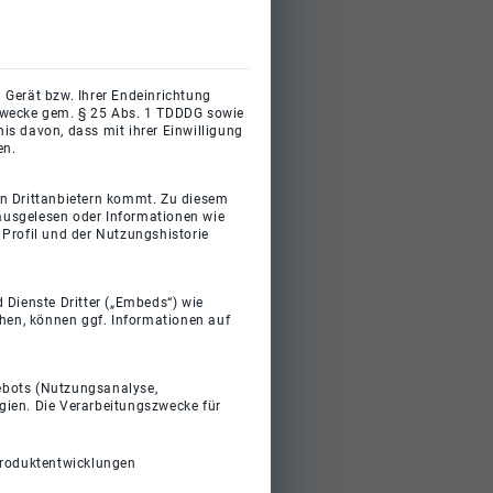
 Gerät bzw. Ihrer Endeinrichtung
gszwecke gem. § 25 Abs. 1 TDDDG sowie
s davon, dass mit ihrer Einwilligung
en.
on Drittanbietern kommt. Zu diesem
 ausgelesen oder Informationen wie
Profil und der Nutzungshistorie
 Dienste Dritter („Embeds“) wie
ehen, können ggf. Informationen auf
gebots (Nutzungsanalyse,
gien. Die Verarbeitungszwecke für
Produktentwicklungen