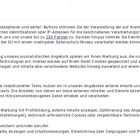
Akzeptieren und weiter"-Buttons stimmen Sie der Verarbeitung der auf Ihrem
ichen Identifikatoren oder IP-Adressen für die beschriebenen Verarbeitun
rch uns und unsere bis zu
230 Partner
zu. Darüber hinaus nehmen Sie Kenntni
 der EU mit einem niedrigeren Datenschutz-Niveau verarbeitet werden könn
ng unseres journalistischen Angebots spielen wir Ihnen Werbung aus, die v
Technologien ein. Hierbei werden auf Ihrem Gerät Cookies gespeichert und
eigen und Inhalte über verschiedene Websites hinweg basierend auf einem 
 redaktionellen Texte, nutzen wir in unseren Angeboten externe Inhalte und
casts. Die Anbieter, von denen wir diese externen Inhalten und Dienste bezi
und Ihre personenbezogenen Daten erheben und verarbeiten.
e Werbung mit Profilbildung, externe Inhalte anzeigen, Optimierung des An
empfehlungen), technisch erforderliche Cookies oder vergleichbare Technolo
peichern und/oder abrufen
halte, Anzeigen und Inhaltsmessungen, Erkenntnisse über Zielgruppen und 