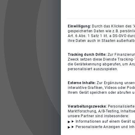
Einwilligung:
Durch das Klicken des "
gespeicherten Daten wie z.B. persönl
Art. 6 Abs. 1 Satz 1 lit. a DS-GVO du
ihre Daten auch in Staaten außerhalb
Tracking durch Dritte:
Zur Finanzieru
Zweck setzen diese Dienste Tracking-
die Gerätekennung abgerufen, um Anz
personalisiert auszuspielen.
Externe Inhalte:
Zur Ergänzung unserer
interaktive Grafiken, Videos oder Pod
Ihrem Gerät speichern oder abrufen 
Verarbeitungszwecke:
Personalisiert
Marktforschung, A/B-Testing, Inhalts
unsere Partner sind insbesondere:
Informationen auf einem Gerät s
Personalisierte Anzeigen und In