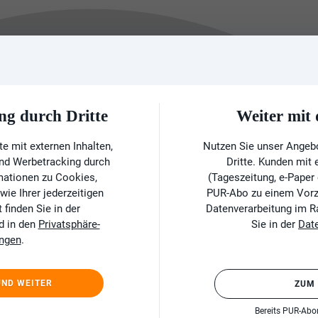
ng durch Dritte
Weiter mi
e mit externen Inhalten,
Nutzen Sie unser Angeb
und Werbetracking durch
Dritte. Kunden mit
rmationen zu Cookies,
(Tageszeitung, e-Paper
ie Ihrer jederzeitigen
PUR-Abo zu einem Vorzu
finden Sie in der
Datenverarbeitung im 
d in den
Privatsphäre-
Sie in der
Dat
ungen
.
UND WEITER
ZUM
Bereits PUR-Ab