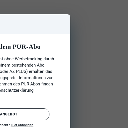
t dem PUR-Abo
ot ohne Werbetracking durch
 einem bestehenden Abo
 oder AZ PLUS) erhalten das
gspreis. Informationen zur
Rahmen des PUR-Abos finden
enschutzerklärung
.
 ANGEBOT
onnent?
Hier anmelden