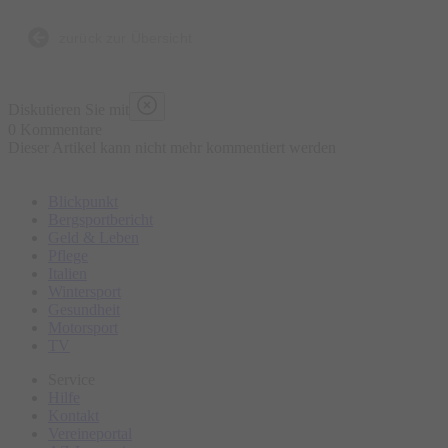
besten 10 Minuten früher da, damit du entspannt einchecken
kannst und keinen Shot verpasst.
zurück zur Übersicht
Diskutieren Sie mit
0 Kommentare
Dieser Artikel kann nicht mehr kommentiert werden
Blickpunkt
Bergsportbericht
Geld & Leben
Pflege
Italien
Wintersport
Gesundheit
Motorsport
TV
Service
Hilfe
Kontakt
Vereineportal