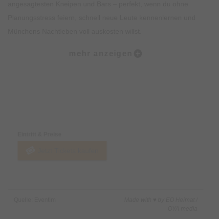
angesagtesten Kneipen und Bars – perfekt, wenn du ohne
Planungsstress feiern, schnell neue Leute kennenlernen und
Münchens Nachtleben voll auskosten willst.
mehr anzeigen
Das ist inklusive • VIP-Bändchen (Check-in am Start) • 4
Stunden Kneipentour pro Abend • Guide für die Gruppe •
Welcome-Shots am Treffpunkt • 1 Free Shot in jeder Bar (4
Locations) • Freier Eintritt in alle Locations • Free Shots
Preise & Zahlungsoptionen
unterwegs (solange der Vorrat reicht) • Clubeintritt inklusive
Eintritt & Preise
Perfekt für: Solo-Reisende, Freundesgruppen, Geburtstage &
Jetzt Tickets kaufen
alle, die unkompliziert feiern und schnell Anschluss finden
wollen.
Erlebe eine unvergessliche Partynacht in München und lerne
Quelle: Eventim
Made with ♥ by EO Heimat /
jede Menge neue, internationale Leute kennen! Tipp: Sei am
OYA media