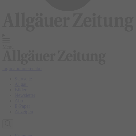
Menü
login
abonnieren
abo
Startseite
Allgäu
Bilder
Newsletter
Abo
E-Paper
Anzeigen
Kempten