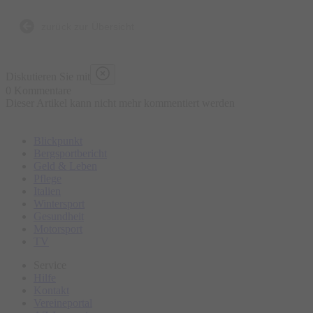
besten 10 Minuten früher da, damit du entspannt einchecken
kannst und keinen Shot verpasst.
zurück zur Übersicht
Diskutieren Sie mit
0 Kommentare
Dieser Artikel kann nicht mehr kommentiert werden
Blickpunkt
Bergsportbericht
Geld & Leben
Pflege
Italien
Wintersport
Gesundheit
Motorsport
TV
Service
Hilfe
Kontakt
Vereineportal