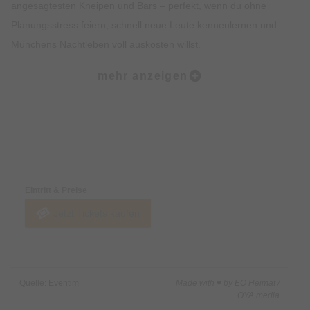
angesagtesten Kneipen und Bars – perfekt, wenn du ohne
Planungsstress feiern, schnell neue Leute kennenlernen und
Münchens Nachtleben voll auskosten willst.
mehr anzeigen
Das ist inklusive • VIP-Bändchen (Check-in am Start) • 4
Stunden Kneipentour pro Abend • Guide für die Gruppe •
Welcome-Shots am Treffpunkt • 1 Free Shot in jeder Bar (4
Locations) • Freier Eintritt in alle Locations • Free Shots
Preise & Zahlungsoptionen
unterwegs (solange der Vorrat reicht) • Clubeintritt inklusive
Eintritt & Preise
Perfekt für: Solo-Reisende, Freundesgruppen, Geburtstage &
Jetzt Tickets kaufen
alle, die unkompliziert feiern und schnell Anschluss finden
wollen.
Erlebe eine unvergessliche Partynacht in München und lerne
Quelle: Eventim
Made with ♥ by EO Heimat /
jede Menge neue, internationale Leute kennen! Tipp: Sei am
OYA media