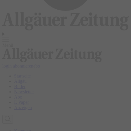
Menü
login
abonnieren
abo
Startseite
Allgäu
Bilder
Newsletter
Abo
E-Paper
Anzeigen
Kempten