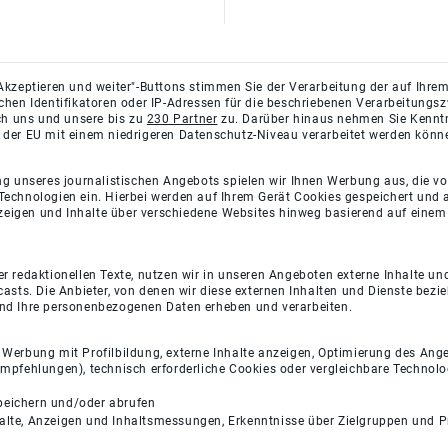
Akzeptieren und weiter"-Buttons stimmen Sie der Verarbeitung der auf Ihrem
ichen Identifikatoren oder IP-Adressen für die beschriebenen Verarbeitun
rch uns und unsere bis zu
230 Partner
zu. Darüber hinaus nehmen Sie Kenntni
 der EU mit einem niedrigeren Datenschutz-Niveau verarbeitet werden könn
ng unseres journalistischen Angebots spielen wir Ihnen Werbung aus, die v
Technologien ein. Hierbei werden auf Ihrem Gerät Cookies gespeichert und
eigen und Inhalte über verschiedene Websites hinweg basierend auf einem 
 redaktionellen Texte, nutzen wir in unseren Angeboten externe Inhalte und
casts. Die Anbieter, von denen wir diese externen Inhalten und Dienste bezi
und Ihre personenbezogenen Daten erheben und verarbeiten.
e Werbung mit Profilbildung, externe Inhalte anzeigen, Optimierung des An
empfehlungen), technisch erforderliche Cookies oder vergleichbare Technolo
peichern und/oder abrufen
halte, Anzeigen und Inhaltsmessungen, Erkenntnisse über Zielgruppen und 