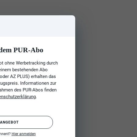
t dem PUR-Abo
ot ohne Werbetracking durch
 einem bestehenden Abo
 oder AZ PLUS) erhalten das
gspreis. Informationen zur
Rahmen des PUR-Abos finden
enschutzerklärung
.
 ANGEBOT
onnent?
Hier anmelden