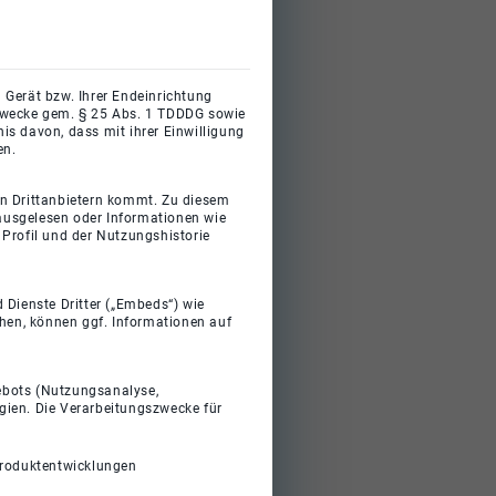
 Gerät bzw. Ihrer Endeinrichtung
gszwecke gem. § 25 Abs. 1 TDDDG sowie
s davon, dass mit ihrer Einwilligung
en.
on Drittanbietern kommt. Zu diesem
 ausgelesen oder Informationen wie
Profil und der Nutzungshistorie
 Dienste Dritter („Embeds“) wie
ehen, können ggf. Informationen auf
gebots (Nutzungsanalyse,
gien. Die Verarbeitungszwecke für
Produktentwicklungen