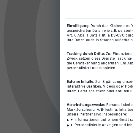
Einwilligung:
Durch das Klicken des "
gespeicherten Daten wie z.B. persönl
Art. 6 Abs. 1 Satz 1 lit. a DS-GVO du
ihre Daten auch in Staaten außerhalb
Tracking durch Dritte:
Zur Finanzieru
Zweck setzen diese Dienste Tracking-
die Gerätekennung abgerufen, um Anz
personalisiert auszuspielen.
Externe Inhalte:
Zur Ergänzung unserer
interaktive Grafiken, Videos oder Pod
Ihrem Gerät speichern oder abrufen 
Verarbeitungszwecke:
Personalisiert
Marktforschung, A/B-Testing, Inhalts
unsere Partner sind insbesondere:
Informationen auf einem Gerät s
Personalisierte Anzeigen und In