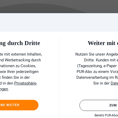
ng durch Dritte
Weiter mi
e mit externen Inhalten,
Nutzen Sie unser Angeb
und Werbetracking durch
Dritte. Kunden mit
rmationen zu Cookies,
(Tageszeitung, e-Paper
ie Ihrer jederzeitigen
PUR-Abo zu einem Vorzu
finden Sie in der
Datenverarbeitung im 
d in den
Privatsphäre-
Sie in der
Dat
ungen
.
UND WEITER
ZUM
Bereits PUR-Ab