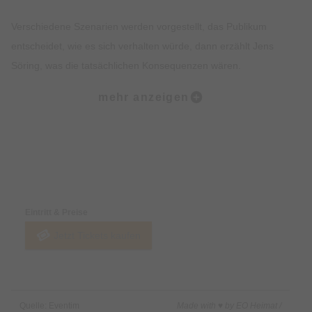
Verschiedene Szenarien werden vorgestellt, das Publikum
entscheidet, wie es sich verhalten würde, dann erzählt Jens
Söring, was die tatsächlichen Konsequenzen wären.
mehr anzeigen
Stell dir vor, du kommst in eine Gefängnisdusche, dort
bedrängt dich ein Häftling. Was würdest du tun?
Andere Themenblöcke: Beziehungen zwischen Wärterinnen
Preise & Zahlungsoptionen
und Häftlingen, Ausbruchsversuche, gewalttätige Wärter und
Häftlinge.
Eintritt & Preise
Jetzt Tickets kaufen
Nach einer Pause folgt eine offene Fragerunde zum Mordfall
Haysom, der Netflix Serie und jedem anderen Thema. Zuletzt
können Gäste Bücher signieren lassen und Fotos machen. Der
gesamte Abend dauert etwa zwei Stunden.
Quelle: Eventim
Made with ♥ by EO Heimat /