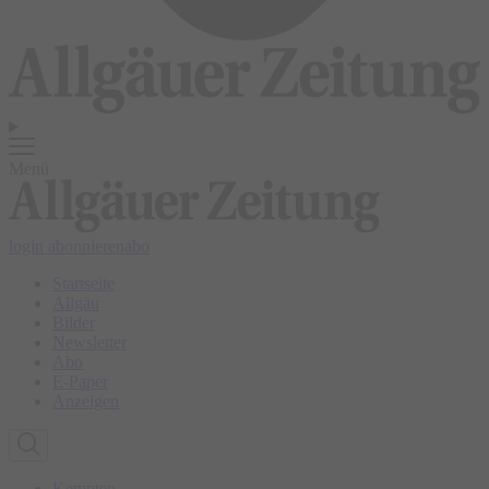
Menü
login
abonnieren
abo
Startseite
Allgäu
Bilder
Newsletter
Abo
E-Paper
Anzeigen
Kempten