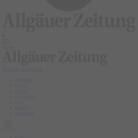
Menü
login
abonnieren
abo
Startseite
Allgäu
Bilder
Newsletter
Abo
E-Paper
Anzeigen
Kempten