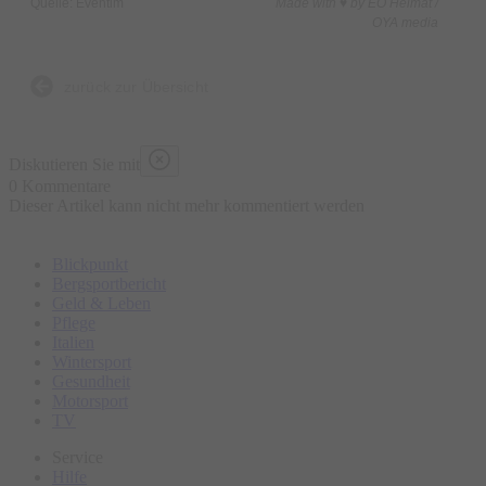
Quelle: Eventim
Made with ♥ by EO Heimat /
OYA media
zurück zur Übersicht
Diskutieren Sie mit
0 Kommentare
Dieser Artikel kann nicht mehr kommentiert werden
Blickpunkt
Bergsportbericht
Geld & Leben
Pflege
Italien
Wintersport
Gesundheit
Motorsport
TV
Service
Hilfe