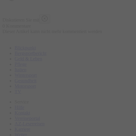
Diskutieren Sie mit
0 Kommentare
Dieser Artikel kann nicht mehr kommentiert werden
Blickpunkt
Bergsportbericht
Geld & Leben
Pflege
Italien
Wintersport
Gesundheit
Motorsport
TV
Service
Hilfe
Kontakt
Vereineportal
AZ-Leserreisen
Karriere
Wetter