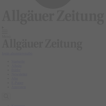
Menü
login
abonnieren
abo
Startseite
Allgäu
Bilder
Newsletter
Abo
E-Paper
Anzeigen
Kempten