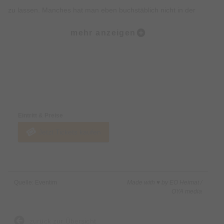
zu lassen. Manches hat man eben buchstäblich nicht in der
Hand“, bedauert POHLMANN. Optimistisch verspricht er: „Ich
mehr anzeigen
bin sicher, dass alles wieder gut wird. Wir werden uns jetzt
umso mehr auf die neue Tour im Herbst 2026 freuen.“
Preise & Zahlungsoptionen
Eintritt & Preise
Jetzt Tickets kaufen
Quelle: Eventim
Made with ♥ by EO Heimat /
OYA media
zurück zur Übersicht