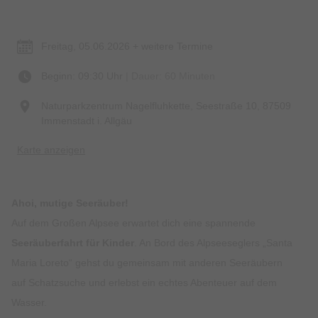
Termin & Ort
Freitag, 05.06.2026 + weitere Termine
Beginn: 09:30 Uhr
| Dauer: 60 Minuten
Naturparkzentrum Nagelfluhkette, Seestraße 10, 87509
Immenstadt i. Allgäu
Karte anzeigen
Ahoi, mutige Seeräuber!
Auf dem Großen Alpsee erwartet dich eine spannende
Seeräuberfahrt für Kinder
. An Bord des Alpseeseglers „Santa
Maria Loreto“ gehst du gemeinsam mit anderen Seeräubern
auf Schatzsuche und erlebst ein echtes Abenteuer auf dem
Wasser.