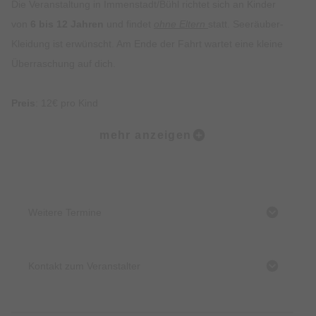
Die Veranstaltung in Immenstadt/Bühl richtet sich an Kinder
von
6 bis 12 Jahren
und findet
ohne Eltern
statt. Seeräuber-
Kleidung ist erwünscht. Am Ende der Fahrt wartet eine kleine
Überraschung auf dich.
Preis
: 12€ pro Kind
Mindestteilnehmerzahl
: 8 Kinder
mehr anzeigen
Ermäßigung
: mit dem Allgäu Walser Pass und Daheimpass
Tickets
: sind in der Tourist-Information Immenstadt und online
unter
www.dein-ticket.shop
erhältlich
Treffpunk
t: Am Hafenkiosk, Seestraße, 87509 Immenstadt
Weitere Termine
Bühl
Bitte mitbringen
: Piratenkleidung und Sonnenschutz
Wir freuen uns auf viele kleine Seeräuber - Schiff Ahoi!
Kontakt zum Veranstalter
Start:
Großer Alpsee