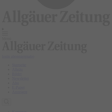
Menü
login
abonnieren
abo
Startseite
Allgäu
Bilder
Newsletter
Abo
E-Paper
Anzeigen
Kempten