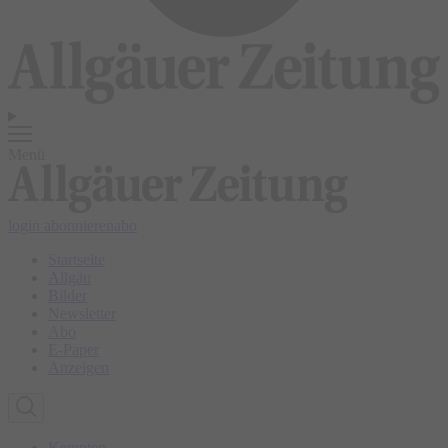
Menü
login
abonnieren
abo
Startseite
Allgäu
Bilder
Newsletter
Abo
E-Paper
Anzeigen
Kempten