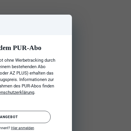
t dem PUR-Abo
ot ohne Werbetracking durch
 einem bestehenden Abo
 oder AZ PLUS) erhalten das
gspreis. Informationen zur
Rahmen des PUR-Abos finden
enschutzerklärung
.
 ANGEBOT
onnent?
Hier anmelden