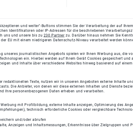
Akzeptieren und weiter"-Buttons stimmen Sie der Verarbeitung der auf Ihrem
ichen Identifikatoren oder IP-Adressen für die beschriebenen Verarbeitun
rch uns und unsere bis zu
230 Partner
zu. Darüber hinaus nehmen Sie Kenntni
 der EU mit einem niedrigeren Datenschutz-Niveau verarbeitet werden könn
ng unseres journalistischen Angebots spielen wir Ihnen Werbung aus, die v
Technologien ein. Hierbei werden auf Ihrem Gerät Cookies gespeichert und
eigen und Inhalte über verschiedene Websites hinweg basierend auf einem 
 redaktionellen Texte, nutzen wir in unseren Angeboten externe Inhalte und
casts. Die Anbieter, von denen wir diese externen Inhalten und Dienste bezi
und Ihre personenbezogenen Daten erheben und verarbeiten.
e Werbung mit Profilbildung, externe Inhalte anzeigen, Optimierung des An
empfehlungen), technisch erforderliche Cookies oder vergleichbare Technolo
peichern und/oder abrufen
halte, Anzeigen und Inhaltsmessungen, Erkenntnisse über Zielgruppen und 