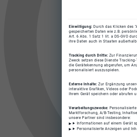
Einwilligung:
Durch das Klicken des "
gespeicherten Daten wie z.B. persönl
Art. 6 Abs. 1 Satz 1 lit. a DS-GVO du
ihre Daten auch in Staaten außerhalb
Tracking durch Dritte:
Zur Finanzieru
Zweck setzen diese Dienste Tracking-
die Gerätekennung abgerufen, um Anz
personalisiert auszuspielen.
Externe Inhalte:
Zur Ergänzung unserer
interaktive Grafiken, Videos oder Pod
Ihrem Gerät speichern oder abrufen 
Verarbeitungszwecke:
Personalisiert
Marktforschung, A/B-Testing, Inhalts
unsere Partner sind insbesondere:
Informationen auf einem Gerät s
Personalisierte Anzeigen und In