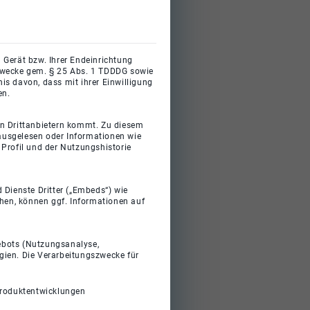
 Gerät bzw. Ihrer Endeinrichtung
gszwecke gem. § 25 Abs. 1 TDDDG sowie
s davon, dass mit ihrer Einwilligung
en.
on Drittanbietern kommt. Zu diesem
 ausgelesen oder Informationen wie
Profil und der Nutzungshistorie
 Dienste Dritter („Embeds“) wie
ehen, können ggf. Informationen auf
gebots (Nutzungsanalyse,
gien. Die Verarbeitungszwecke für
Produktentwicklungen