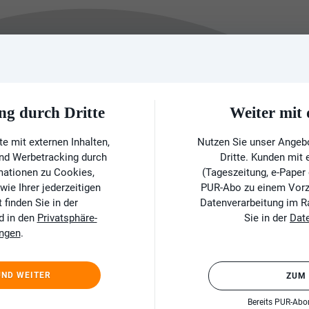
ng durch Dritte
Weiter mi
e mit externen Inhalten,
Nutzen Sie unser Angeb
und Werbetracking durch
Dritte. Kunden mit
rmationen zu Cookies,
(Tageszeitung, e-Paper
ie Ihrer jederzeitigen
PUR-Abo zu einem Vorzu
finden Sie in der
Datenverarbeitung im 
d in den
Privatsphäre-
Sie in der
Dat
ungen
.
UND WEITER
ZUM
Bereits PUR-Ab