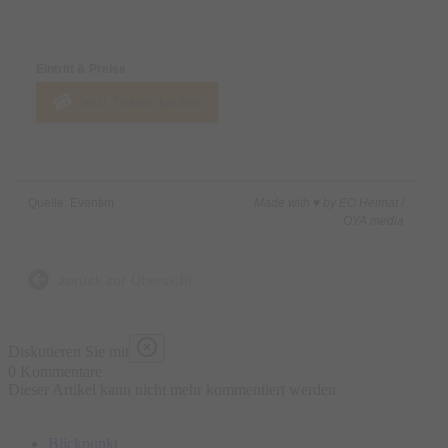
Preise & Zahlungsoptionen
Eintritt & Preise
Jetzt Tickets kaufen
Quelle: Eventim
Made with ♥ by EO Heimat /
OYA media
zurück zur Übersicht
Diskutieren Sie mit
0 Kommentare
Dieser Artikel kann nicht mehr kommentiert werden
Blickpunkt