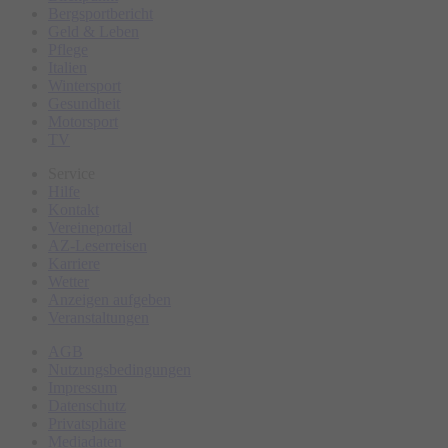
Bergsportbericht
Geld & Leben
Pflege
Italien
Wintersport
Gesundheit
Motorsport
TV
Service
Hilfe
Kontakt
Vereineportal
AZ-Leserreisen
Karriere
Wetter
Anzeigen aufgeben
Veranstaltungen
AGB
Nutzungsbedingungen
Impressum
Datenschutz
Privatsphäre
Mediadaten