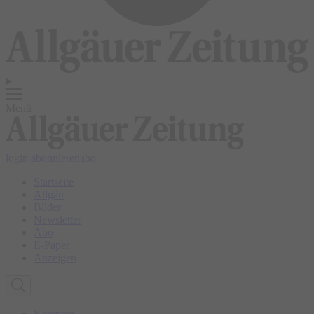
Menü
login
abonnieren
abo
Startseite
Allgäu
Bilder
Newsletter
Abo
E-Paper
Anzeigen
Kempten