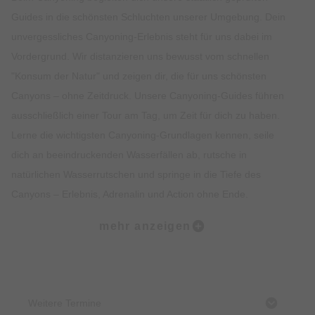
Guides in die schönsten Schluchten unserer Umgebung. Dein
unvergessliches Canyoning-Erlebnis steht für uns dabei im
Vordergrund. Wir distanzieren uns bewusst vom schnellen
"Konsum der Natur" und zeigen dir, die für uns schönsten
Canyons – ohne Zeitdruck. Unsere Canyoning-Guides führen
ausschließlich einer Tour am Tag, um Zeit für dich zu haben.
Lerne die wichtigsten Canyoning-Grundlagen kennen, seile
dich an beeindruckenden Wasserfällen ab, rutsche in
natürlichen Wasserrutschen und springe in die Tiefe des
Canyons – Erlebnis, Adrenalin und Action ohne Ende.
mehr anzeigen
Anmeldung unter:
+498321675757 oder per Mail
info@raftingzentrum.de
Mindestalter:
ab 12 Jahren in Begleitung eines Erwachsenen
Dauer:
ca. 3,5 Stunden
Weitere Termine
Kategorien:
Sport, Wildwassersport