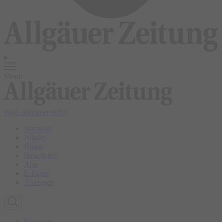
Menü
login
abonnieren
abo
Startseite
Allgäu
Bilder
Newsletter
Abo
E-Paper
Anzeigen
Kempten