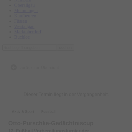
Oberallgäu
Memmingen
Kaufbeuren
Füssen
Westallgäu
Marktoberdorf
Buchloe
suchen
zurück zur Übersicht
Dieser Termin liegt in der Vergangenheit.
Aktiv & Sport
Fussball
Otto-Purschke-Gedächtniscup
12. Fußball Vorbereitungsturnier der