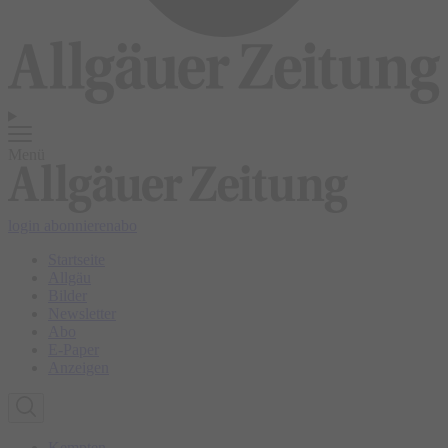
Menü
login
abonnieren
abo
Startseite
Allgäu
Bilder
Newsletter
Abo
E-Paper
Anzeigen
Kempten