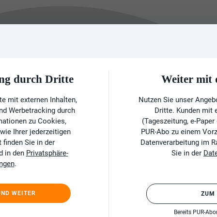
ng durch Dritte
Weiter mi
e mit externen Inhalten,
Nutzen Sie unser Angeb
und Werbetracking durch
Dritte. Kunden mit
rmationen zu Cookies,
(Tageszeitung, e-Paper
ie Ihrer jederzeitigen
PUR-Abo zu einem Vorzu
finden Sie in der
Datenverarbeitung im 
d in den
Privatsphäre-
Sie in der
Dat
ungen
.
UND WEITER
ZUM
Bereits PUR-Ab