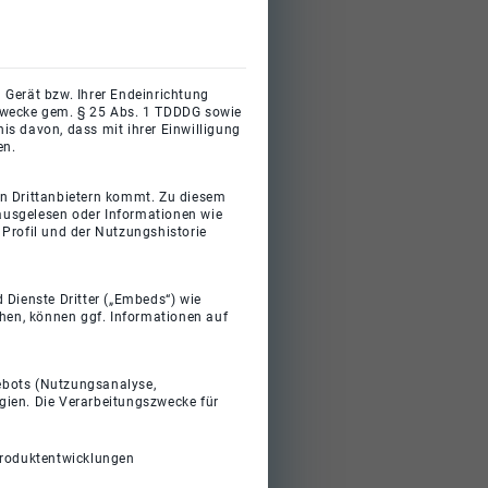
 Gerät bzw. Ihrer Endeinrichtung
gszwecke gem. § 25 Abs. 1 TDDDG sowie
s davon, dass mit ihrer Einwilligung
en.
on Drittanbietern kommt. Zu diesem
 ausgelesen oder Informationen wie
Profil und der Nutzungshistorie
 Dienste Dritter („Embeds“) wie
ehen, können ggf. Informationen auf
gebots (Nutzungsanalyse,
gien. Die Verarbeitungszwecke für
Produktentwicklungen