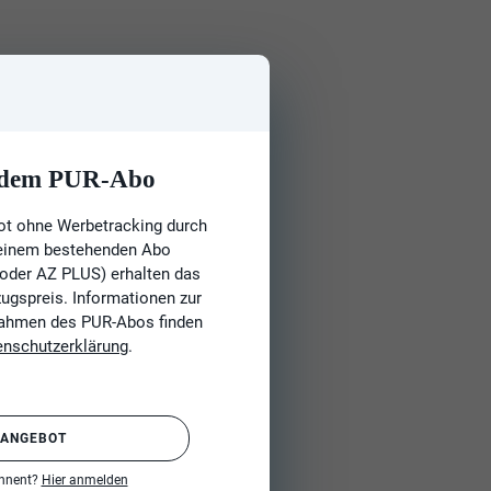
t dem PUR-Abo
ot ohne Werbetracking durch
 einem bestehenden Abo
 oder AZ PLUS) erhalten das
gspreis. Informationen zur
Rahmen des PUR-Abos finden
enschutzerklärung
.
 ANGEBOT
onnent?
Hier anmelden