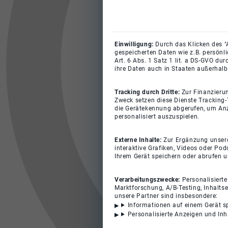
Einwilligung:
Durch das Klicken des "
gespeicherten Daten wie z.B. persönl
Art. 6 Abs. 1 Satz 1 lit. a DS-GVO du
ihre Daten auch in Staaten außerhalb
Tracking durch Dritte:
Zur Finanzieru
Zweck setzen diese Dienste Tracking-
die Gerätekennung abgerufen, um Anz
personalisiert auszuspielen.
Externe Inhalte:
Zur Ergänzung unserer
interaktive Grafiken, Videos oder Pod
Ihrem Gerät speichern oder abrufen 
Verarbeitungszwecke:
Personalisiert
Marktforschung, A/B-Testing, Inhalts
unsere Partner sind insbesondere:
Informationen auf einem Gerät s
Personalisierte Anzeigen und In