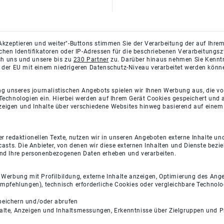
Akzeptieren und weiter"-Buttons stimmen Sie der Verarbeitung der auf Ihrem
ichen Identifikatoren oder IP-Adressen für die beschriebenen Verarbeitun
rch uns und unsere bis zu
230 Partner
zu. Darüber hinaus nehmen Sie Kenntni
 der EU mit einem niedrigeren Datenschutz-Niveau verarbeitet werden könn
ng unseres journalistischen Angebots spielen wir Ihnen Werbung aus, die v
Technologien ein. Hierbei werden auf Ihrem Gerät Cookies gespeichert und
eigen und Inhalte über verschiedene Websites hinweg basierend auf einem 
 redaktionellen Texte, nutzen wir in unseren Angeboten externe Inhalte und
casts. Die Anbieter, von denen wir diese externen Inhalten und Dienste bezi
und Ihre personenbezogenen Daten erheben und verarbeiten.
e Werbung mit Profilbildung, externe Inhalte anzeigen, Optimierung des An
empfehlungen), technisch erforderliche Cookies oder vergleichbare Technolo
peichern und/oder abrufen
halte, Anzeigen und Inhaltsmessungen, Erkenntnisse über Zielgruppen und 