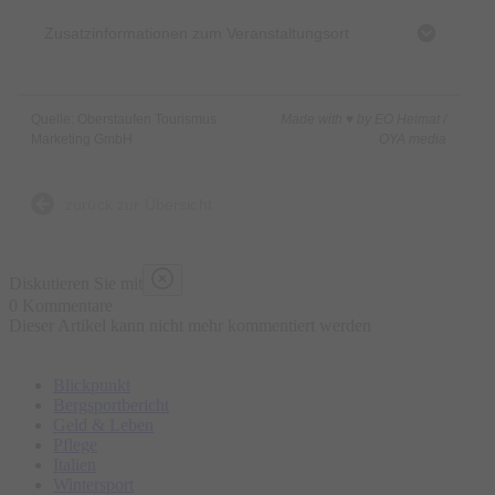
Erlebe ein Konzert, das Tradition und Kreativität vereint, das
Zusatzinformationen zum Veranstaltungsort
berührt, überrascht und begeistert. Ein Abend voller Virtuosität,
Spielfreude und musikalischer Begegnungen.
Der Eintritt ist frei, eine Spende wird erbeten.
Quelle: Oberstaufen Tourismus
Made with ♥ by EO Heimat /
Start:
Marketing GmbH
OYA media
Evang. Heilig-Geist-Kirche
zurück zur Übersicht
Diskutieren Sie mit
0 Kommentare
Dieser Artikel kann nicht mehr kommentiert werden
Blickpunkt
Bergsportbericht
Geld & Leben
Pflege
Italien
Wintersport