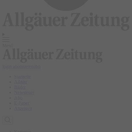
Menü
login
abonnieren
abo
Startseite
Allgäu
Bilder
Newsletter
Abo
E-Paper
Anzeigen
Kempten