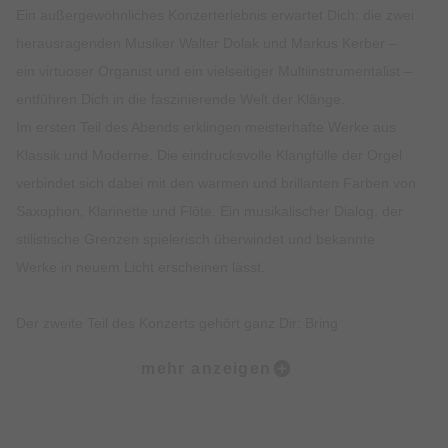
Ein außergewöhnliches Konzerterlebnis erwartet Dich: die zwei
herausragenden Musiker Walter Dolak und Markus Kerber –
ein virtuoser Organist und ein vielseitiger Multiinstrumentalist –
entführen Dich in die faszinierende Welt der Klänge.
Im ersten Teil des Abends erklingen meisterhafte Werke aus
Klassik und Moderne. Die eindrucksvolle Klangfülle der Orgel
verbindet sich dabei mit den warmen und brillanten Farben von
Saxophon, Klarinette und Flöte. Ein musikalischer Dialog, der
stilistische Grenzen spielerisch überwindet und bekannte
Werke in neuem Licht erscheinen lässt.
Der zweite Teil des Konzerts gehört ganz Dir: Bring
Deine Musikwünsche ein! Spontan und mit großer
mehr anzeigen
künstlerischer Freiheit gestalten die beiden Musiker daraus ein
lebendiges Potpourri – überraschend, individuell und jedes Mal
einzigartig.