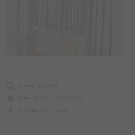
Termin & Ort
Samstag, 08.08.2026
Beginn: 17:30 Uhr
| Dauer: 1.5 Std.
Evang. Heilig-Geist-Kirche