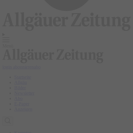
Menü
login
abonnieren
abo
Startseite
Allgäu
Bilder
Newsletter
Abo
E-Paper
Anzeigen
Kempten