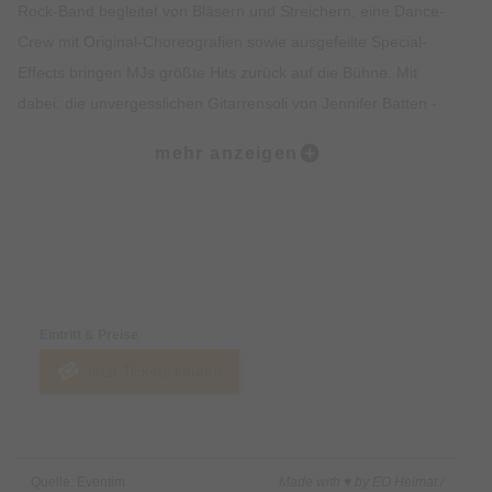
Rock-Band begleitet von Bläsern und Streichern, eine Dance-
Crew mit Original-Choreografien sowie ausgefeilte Special-
Effects bringen MJs größte Hits zurück auf die Bühne. Mit
dabei: die unvergesslichen Gitarrensoli von Jennifer Batten -
die legendäre Gitarristin, die MJ viele Jahre auf allen großen
mehr anzeigen
Tourneen begleitet hat. „Billie Jean", „Beat it“, „Bad”, „Black or
White”, „Man in the Mirror”, „Smooth Criminal”, „Thriller” – nicht
nur seine unzähligen Nummer-Eins-Hits machten MJ zum
unangefochtenen „King of Pop“. Seine Attitüde, seine
Preise & Zahlungsoptionen
exaltierten Musikvideos und seine überbordenden Live-
Performances waren eine Klasse für sich und prägten quasi
Eintritt & Preise
eine eigenständige Kunstform. Das Zusammenspiel aus
Jetzt Tickets kaufen
Gesang, Musik, Tanz, modernster Technik und
energiegeladenem Entertainment war wohl bei keinem
Künstler je perfekter inszeniert als bei ihm.
Quelle: Eventim
Made with ♥ by EO Heimat /