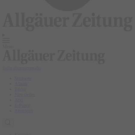
Menü
login
abonnieren
abo
Startseite
Allgäu
Bilder
Newsletter
Abo
E-Paper
Anzeigen
Kempten