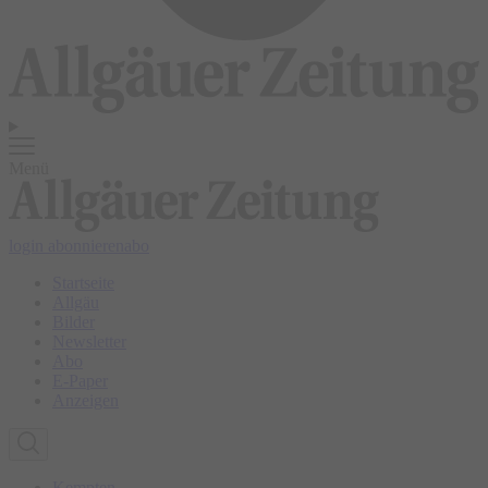
Menü
login
abonnieren
abo
Startseite
Allgäu
Bilder
Newsletter
Abo
E-Paper
Anzeigen
Kempten