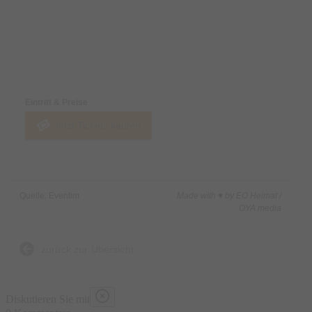
Preise & Zahlungsoptionen
Eintritt & Preise
Jetzt Tickets kaufen
Quelle: Eventim
Made with ♥ by EO Heimat /
OYA media
zurück zur Übersicht
Diskutieren Sie mit