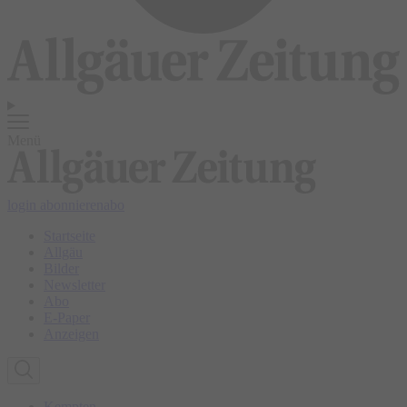
Menü
login
abonnieren
abo
Startseite
Allgäu
Bilder
Newsletter
Abo
E-Paper
Anzeigen
Kempten