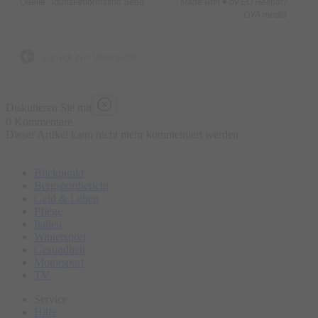
Quelle: Tourist-Information Seeg
Made with ♥ by EO Heimat /
OYA media
zurück zur Übersicht
Diskutieren Sie mit
0 Kommentare
Dieser Artikel kann nicht mehr kommentiert werden
Blickpunkt
Bergsportbericht
Geld & Leben
Pflege
Italien
Wintersport
Gesundheit
Motorsport
TV
Service
Hilfe