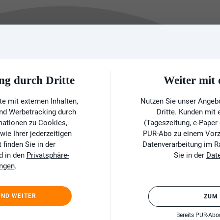
ng durch Dritte
Weiter mi
e mit externen Inhalten,
Nutzen Sie unser Angeb
und Werbetracking durch
Dritte. Kunden mit
rmationen zu Cookies,
(Tageszeitung, e-Paper
ie Ihrer jederzeitigen
PUR-Abo zu einem Vorzu
finden Sie in der
Datenverarbeitung im 
d in den
Privatsphäre-
Sie in der
Dat
ungen
.
UND WEITER
ZUM
Bereits PUR-Ab