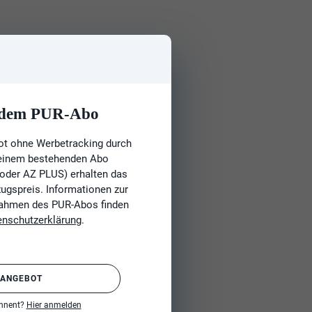
t dem PUR-Abo
ot ohne Werbetracking durch
 einem bestehenden Abo
 oder AZ PLUS) erhalten das
gspreis. Informationen zur
Rahmen des PUR-Abos finden
enschutzerklärung
.
 ANGEBOT
onnent?
Hier anmelden