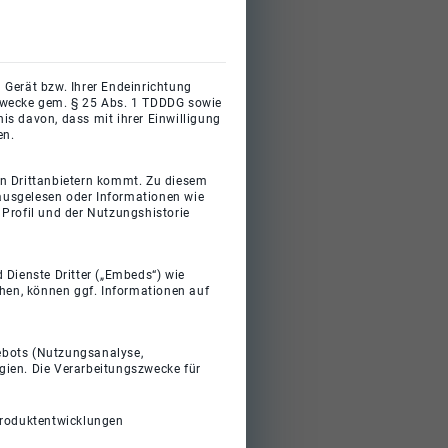
 Gerät bzw. Ihrer Endeinrichtung
gszwecke gem. § 25 Abs. 1 TDDDG sowie
s davon, dass mit ihrer Einwilligung
en.
on Drittanbietern kommt. Zu diesem
 ausgelesen oder Informationen wie
Profil und der Nutzungshistorie
 Dienste Dritter („Embeds“) wie
ehen, können ggf. Informationen auf
gebots (Nutzungsanalyse,
gien. Die Verarbeitungszwecke für
Produktentwicklungen