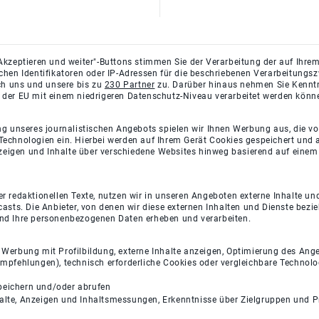
Akzeptieren und weiter"-Buttons stimmen Sie der Verarbeitung der auf Ihrem
ichen Identifikatoren oder IP-Adressen für die beschriebenen Verarbeitun
rch uns und unsere bis zu
230 Partner
zu. Darüber hinaus nehmen Sie Kenntni
 der EU mit einem niedrigeren Datenschutz-Niveau verarbeitet werden könn
ng unseres journalistischen Angebots spielen wir Ihnen Werbung aus, die v
Technologien ein. Hierbei werden auf Ihrem Gerät Cookies gespeichert und
eigen und Inhalte über verschiedene Websites hinweg basierend auf einem 
 redaktionellen Texte, nutzen wir in unseren Angeboten externe Inhalte und
casts. Die Anbieter, von denen wir diese externen Inhalten und Dienste bezi
und Ihre personenbezogenen Daten erheben und verarbeiten.
e Werbung mit Profilbildung, externe Inhalte anzeigen, Optimierung des An
empfehlungen), technisch erforderliche Cookies oder vergleichbare Technolo
peichern und/oder abrufen
halte, Anzeigen und Inhaltsmessungen, Erkenntnisse über Zielgruppen und 