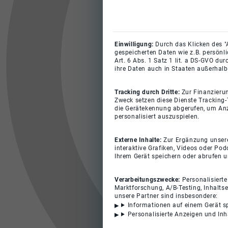
Einwilligung:
Durch das Klicken des "
gespeicherten Daten wie z.B. persönl
Art. 6 Abs. 1 Satz 1 lit. a DS-GVO du
ihre Daten auch in Staaten außerhalb
Tracking durch Dritte:
Zur Finanzieru
Zweck setzen diese Dienste Tracking-
die Gerätekennung abgerufen, um Anz
personalisiert auszuspielen.
Externe Inhalte:
Zur Ergänzung unserer
interaktive Grafiken, Videos oder Pod
Ihrem Gerät speichern oder abrufen 
Verarbeitungszwecke:
Personalisiert
Marktforschung, A/B-Testing, Inhalts
unsere Partner sind insbesondere:
Informationen auf einem Gerät s
Personalisierte Anzeigen und In