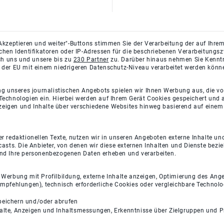
Akzeptieren und weiter"-Buttons stimmen Sie der Verarbeitung der auf Ihrem
ichen Identifikatoren oder IP-Adressen für die beschriebenen Verarbeitun
rch uns und unsere bis zu
230 Partner
zu. Darüber hinaus nehmen Sie Kenntni
 der EU mit einem niedrigeren Datenschutz-Niveau verarbeitet werden könn
ng unseres journalistischen Angebots spielen wir Ihnen Werbung aus, die v
Technologien ein. Hierbei werden auf Ihrem Gerät Cookies gespeichert und
eigen und Inhalte über verschiedene Websites hinweg basierend auf einem 
 redaktionellen Texte, nutzen wir in unseren Angeboten externe Inhalte und
casts. Die Anbieter, von denen wir diese externen Inhalten und Dienste bezi
und Ihre personenbezogenen Daten erheben und verarbeiten.
e Werbung mit Profilbildung, externe Inhalte anzeigen, Optimierung des An
empfehlungen), technisch erforderliche Cookies oder vergleichbare Technolo
peichern und/oder abrufen
halte, Anzeigen und Inhaltsmessungen, Erkenntnisse über Zielgruppen und 