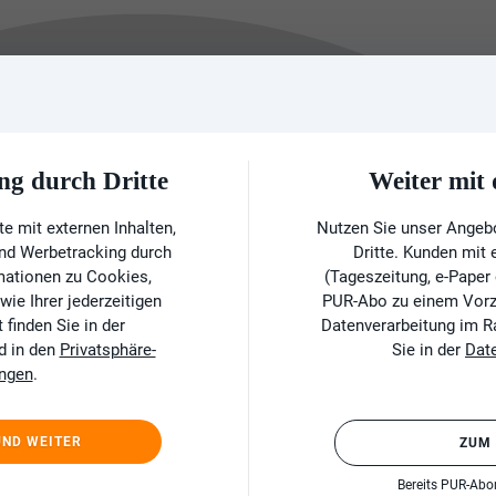
ng durch Dritte
Weiter mi
e mit externen Inhalten,
Nutzen Sie unser Angeb
und Werbetracking durch
Dritte. Kunden mit
rmationen zu Cookies,
(Tageszeitung, e-Paper
ie Ihrer jederzeitigen
PUR-Abo zu einem Vorzu
finden Sie in der
Datenverarbeitung im 
d in den
Privatsphäre-
Sie in der
Dat
ungen
.
UND WEITER
ZUM
Bereits PUR-Ab