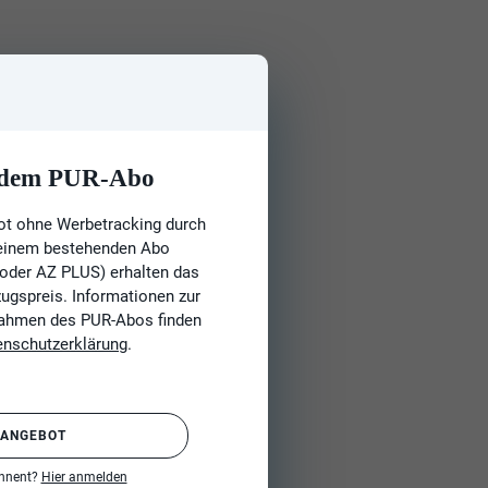
t dem PUR-Abo
ot ohne Werbetracking durch
 einem bestehenden Abo
 oder AZ PLUS) erhalten das
gspreis. Informationen zur
Rahmen des PUR-Abos finden
enschutzerklärung
.
 ANGEBOT
onnent?
Hier anmelden