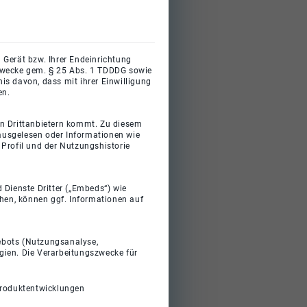
 Gerät bzw. Ihrer Endeinrichtung
gszwecke gem. § 25 Abs. 1 TDDDG sowie
s davon, dass mit ihrer Einwilligung
en.
on Drittanbietern kommt. Zu diesem
 ausgelesen oder Informationen wie
Profil und der Nutzungshistorie
 Dienste Dritter („Embeds“) wie
ehen, können ggf. Informationen auf
gebots (Nutzungsanalyse,
gien. Die Verarbeitungszwecke für
Produktentwicklungen