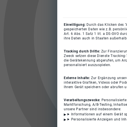
Einwilligung:
Durch das Klicken des "
gespeicherten Daten wie z.B. persönl
Art. 6 Abs. 1 Satz 1 lit. a DS-GVO du
ihre Daten auch in Staaten außerhalb
Tracking durch Dritte:
Zur Finanzieru
Zweck setzen diese Dienste Tracking-
die Gerätekennung abgerufen, um Anz
personalisiert auszuspielen.
Externe Inhalte:
Zur Ergänzung unserer
interaktive Grafiken, Videos oder Pod
Ihrem Gerät speichern oder abrufen 
Verarbeitungszwecke:
Personalisiert
Marktforschung, A/B-Testing, Inhalts
unsere Partner sind insbesondere:
Informationen auf einem Gerät s
Personalisierte Anzeigen und In