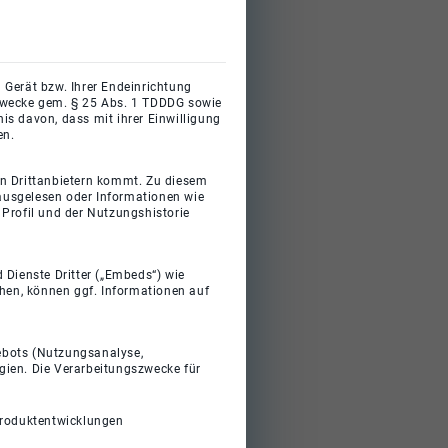
 Gerät bzw. Ihrer Endeinrichtung
gszwecke gem. § 25 Abs. 1 TDDDG sowie
s davon, dass mit ihrer Einwilligung
en.
on Drittanbietern kommt. Zu diesem
 ausgelesen oder Informationen wie
Profil und der Nutzungshistorie
 Dienste Dritter („Embeds“) wie
ehen, können ggf. Informationen auf
gebots (Nutzungsanalyse,
gien. Die Verarbeitungszwecke für
Produktentwicklungen