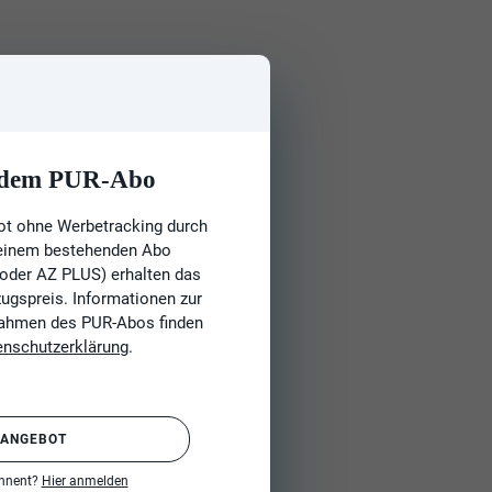
t dem PUR-Abo
ot ohne Werbetracking durch
 einem bestehenden Abo
 oder AZ PLUS) erhalten das
gspreis. Informationen zur
Rahmen des PUR-Abos finden
enschutzerklärung
.
 ANGEBOT
onnent?
Hier anmelden