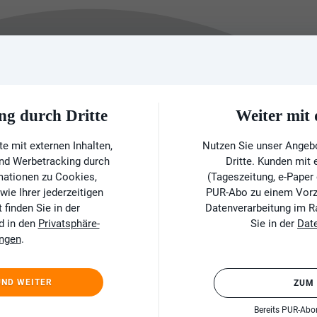
ng durch Dritte
Weiter mi
e mit externen Inhalten,
Nutzen Sie unser Angeb
und Werbetracking durch
Dritte. Kunden mit
rmationen zu Cookies,
(Tageszeitung, e-Paper
ie Ihrer jederzeitigen
PUR-Abo zu einem Vorzu
finden Sie in der
Datenverarbeitung im 
d in den
Privatsphäre-
Sie in der
Dat
ungen
.
UND WEITER
ZUM
Bereits PUR-Ab