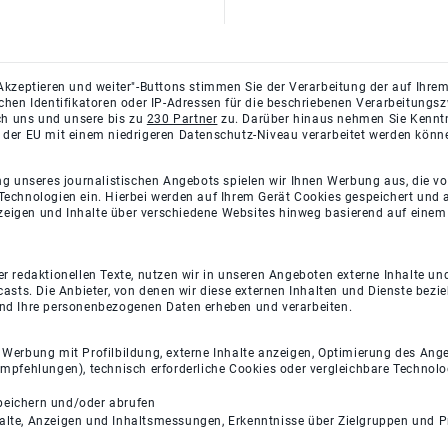
Akzeptieren und weiter"-Buttons stimmen Sie der Verarbeitung der auf Ihrem
ichen Identifikatoren oder IP-Adressen für die beschriebenen Verarbeitun
rch uns und unsere bis zu
230 Partner
zu. Darüber hinaus nehmen Sie Kenntni
 der EU mit einem niedrigeren Datenschutz-Niveau verarbeitet werden könn
ng unseres journalistischen Angebots spielen wir Ihnen Werbung aus, die v
Technologien ein. Hierbei werden auf Ihrem Gerät Cookies gespeichert und
eigen und Inhalte über verschiedene Websites hinweg basierend auf einem 
 redaktionellen Texte, nutzen wir in unseren Angeboten externe Inhalte und
casts. Die Anbieter, von denen wir diese externen Inhalten und Dienste bezi
und Ihre personenbezogenen Daten erheben und verarbeiten.
e Werbung mit Profilbildung, externe Inhalte anzeigen, Optimierung des An
empfehlungen), technisch erforderliche Cookies oder vergleichbare Technolo
peichern und/oder abrufen
halte, Anzeigen und Inhaltsmessungen, Erkenntnisse über Zielgruppen und 