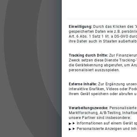
Einwilligung:
Durch das Klicken des "
gespeicherten Daten wie z.B. persönl
Art. 6 Abs. 1 Satz 1 lit. a DS-GVO du
ihre Daten auch in Staaten außerhalb
Tracking durch Dritte:
Zur Finanzieru
Zweck setzen diese Dienste Tracking-
die Gerätekennung abgerufen, um Anz
personalisiert auszuspielen.
Externe Inhalte:
Zur Ergänzung unserer
interaktive Grafiken, Videos oder Pod
Ihrem Gerät speichern oder abrufen 
Verarbeitungszwecke:
Personalisiert
Marktforschung, A/B-Testing, Inhalts
unsere Partner sind insbesondere:
Informationen auf einem Gerät s
Personalisierte Anzeigen und In