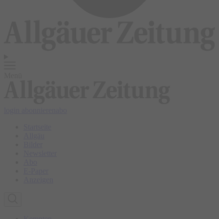
Menü
login
abonnieren
abo
Startseite
Allgäu
Bilder
Newsletter
Abo
E-Paper
Anzeigen
Kempten