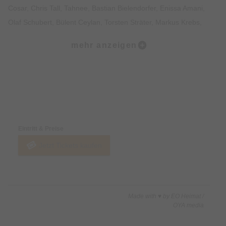
Cosar, Chris Tall, Tahnee, Bastian Bielendorfer, Enissa Amani,
Olaf Schubert, Bülent Ceylan, Torsten Sträter, Markus Krebs,
Simon Sta¨blein, Maria Clara Groppler, Osan Yaran, Tutty Tran,
mehr anzeigen
Nico Stank, Negah Amiri, Carl Josef und viele mehr hatten im
legendären Kult-Comedy-Waschsalon ihre ersten
Bühnenauftritte.
Preise & Zahlungsoptionen
NightWash bringt die frischeste Comedy angesagter
Comedians und Newcomer, überraschende Showeinlagen
Eintritt & Preise
gepaart mit dem allerbesten Publikum auf die Bühne. Jede
Jetzt Tickets kaufen
Show ein Unikat auf höchstem Niveau. Hier bleibt garantiert
kein Auge trocken! Comedy der Extraklasse!
NightWash Live - Comedy at its best!
Made with ♥ by EO Heimat /
OYA media