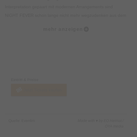
Interpretation gepaart mit modernen Arrangements sind
NIGHT FEVER schon lange nicht mehr wegzudenken aus dem
Tribute-Bereich. Viele Fans reisen der Band sogar aus
mehr anzeigen
verschiedensten Ländern regelmäßig hinterher, um ihre Show
so oft wie möglich erleben zu dürfen.
Als nahezu einzige Tribute-Show sind sie außerdem immer
Preise & Zahlungsoptionen
wieder in diversen Fernsehsendungen (ZDF, SAT 1, HR, SWR,
MDR) etc. zu Gast. Auch Schlager-Ikone ANDREA BERG nahm
Eintritt & Preise
mit ihnen 2022 zu ihrem 30. Bühnenjubiläum Celine Dion’s
Jetzt Tickets kaufen
Welthit IMMORTALITY auf, der als AMAZON SPECIAL auf ihrer
EP erschien.
Basierend auf dem legendären Konzert von 1997 „ONE NIGHT
Quelle: Eventim
Made with ♥ by EO Heimat /
ONLY“ in Las Vegas wurde aufgrund des großen Erfolges nun
OYA media
die gigantische Produktion NIGHTS ON BROADWAY