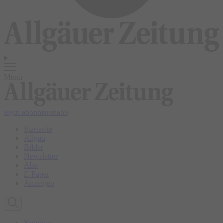
Menü
login
abonnieren
abo
Startseite
Allgäu
Bilder
Newsletter
Abo
E-Paper
Anzeigen
Kempten