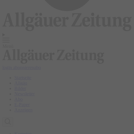
Menü
login
abonnieren
abo
Startseite
Allgäu
Bilder
Newsletter
Abo
E-Paper
Anzeigen
Kempten