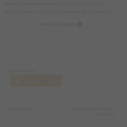
und seine außergewöhnliche Live-Show der RIDE-Tour
gesehen haben – und auch für diejenigen, die ihn verpasst
haben! Denn die einzigartige Energie, Atmosphäre und
mehr anzeigen
Leidenschaft bei Nico Santos’ Konzerten sollte jeder
mindestens einmal erlebt haben. Das können schon mehr als
eine halbe Million Besucher seiner Live-Shows bezeugen. Mit
Hits wie „Home“, „Rooftop“, „Safe“, „Better“ und „Play with Fire“
Preise & Zahlungsoptionen
hat Nico Santos nicht nur die Charts gestürmt, sondern auch
Hymnen für eine ganze Generation geschaffen. Seine Singles
Eintritt & Preise
„Human Being“, „Geschlossene Augen“ und „Ray of Light“
Jetzt Tickets kaufen
zeigten einmal mehr, wie wandelbar der Singer-Songwriter ist
und wie eindrucksvoll er kraftvolle, musikalische Botschaften
vermitteln kann.
Quelle: Eventim
Made with ♥ by EO Heimat /
Er ist Sänger, Produzent, Songwriter und Live-Entertainer und
OYA media
jeder seiner Songs wird zum Hit! Ob als Nico Santos oder als