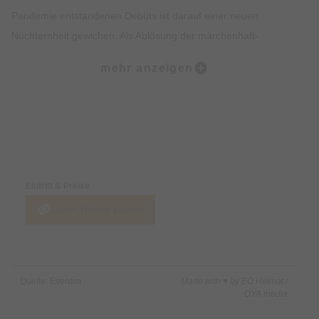
Pandemie entstandenen Debüts ist darauf einer neuen
Nüchternheit gewichen. Als Ablösung der märchenhaft-
figurativen Charaktere Nicki Papa und Saiya Tiaw führen ihre
mehr anzeigen
Alter Egos AMANDUS 99 & DANZINGER 99 das Ruder auf „99
Nichts Für Immer“ mit spürbar härterer Hand. Die neuen
Songs des Duos bewegen sich nicht länger in einer Wolke; sie
huschen über die Asphaltböden von Wien, Paris und Bukarest.
Preise & Zahlungsoptionen
Diesen neuen Sound erwecken NEUNUNDNEUNZIG auf der
Eintritt & Preise
kommenden Tour nach einer erfolgreichen Premiere als Live-
Jetzt Tickets kaufen
Quintett im vergangenen Festival-Sommer nun in zehn Städten
in Deutschland, Österreich und der Schweiz auf der Bühne
zum Leben. Dabei werden die Band-Gründer Leonidas Braith
und Ilja Danzinger ergänzt von Stefan Raschbacher (Bass),
Quelle: Eventim
Made with ♥ by EO Heimat /
Miriam Jochmann (Piano & Synths) und Moritz Kolmbauer
OYA media
(Schlagzeug).