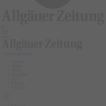
Menü
login
abonnieren
abo
Startseite
Allgäu
Bilder
Newsletter
Abo
E-Paper
Anzeigen
Kempten