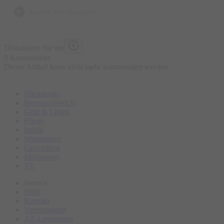
zurück zur Übersicht
Nach Jahren des fragmentierten Auftretens verspricht die
„Nichts Für Immer“-Tour, das bisher dichteste Erlebnis im
Diskutieren Sie mit
Kosmos von NEUNUNDNEUNZIG zu schaffen; dort entfaltet
0 Kommentare
Dieser Artikel kann nicht mehr kommentiert werden
sich ihr sehnsuchtsvoller Sound und ihr konstantes Spiel mit
Identität und Inszenierung wird an der Bühnenkante
Blickpunkt
pulsierender Clubs erlebbar.
Bergsportbericht
Geld & Leben
Pflege
Italien
Wintersport
Gesundheit
Motorsport
TV
Service
Hilfe
Kontakt
Vereineportal
AZ-Leserreisen