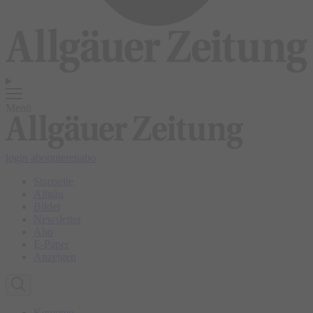
Menü
login
abonnieren
abo
Startseite
Allgäu
Bilder
Newsletter
Abo
E-Paper
Anzeigen
Kempten