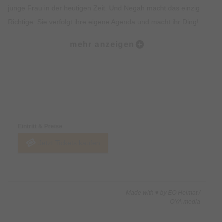
junge Frau in der heutigen Zeit. Und Negah macht das einzig
Richtige: Sie verfolgt ihre eigene Agenda und macht ihr Ding!
mehr anzeigen
Mit scharfem Blick, funny Bones und einem beneidenswerten
Gespür für Zwischentöne verwandelt sie persönliche
Erfahrungen in kluge, laute aber gleichzeitig feinfühlige
Comedy.
Preise & Zahlungsoptionen
„Schön laut“ ist eine Reise wie durch einen Hindernisparcours,
Eintritt & Preise
bei dem kein Fettnäpfchen ausgelassen wird, kulturelle
Jetzt Tickets kaufen
Differenzen überwunden werden und im Vollsprint mit dem
klaren Ziel vor Augen: hier wird heute zusammen gelacht!
Made with ♥ by EO Heimat /
OYA media