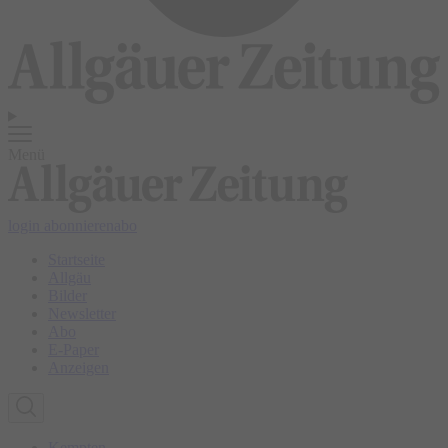
Menü
login
abonnieren
abo
Startseite
Allgäu
Bilder
Newsletter
Abo
E-Paper
Anzeigen
Kempten