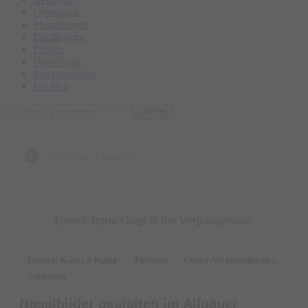
Oberallgäu
Memmingen
Kaufbeuren
Füssen
Westallgäu
Marktoberdorf
Buchloe
suchen
zurück zur Übersicht
Dieser Termin liegt in der Vergangenheit.
Freizeit, Kunst & Kultur
Führung
Kinder-Veranstaltungen
Sonstiges
Nagelbilder gestalten im Allgäuer