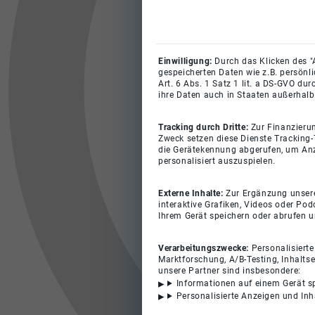
Einwilligung:
Durch das Klicken des "
gespeicherten Daten wie z.B. persönl
Art. 6 Abs. 1 Satz 1 lit. a DS-GVO du
ihre Daten auch in Staaten außerhalb
Tracking durch Dritte:
Zur Finanzieru
Zweck setzen diese Dienste Tracking-
die Gerätekennung abgerufen, um Anz
personalisiert auszuspielen.
Externe Inhalte:
Zur Ergänzung unserer
interaktive Grafiken, Videos oder Pod
Ihrem Gerät speichern oder abrufen 
Verarbeitungszwecke:
Personalisiert
Marktforschung, A/B-Testing, Inhalts
unsere Partner sind insbesondere:
Informationen auf einem Gerät s
Personalisierte Anzeigen und In