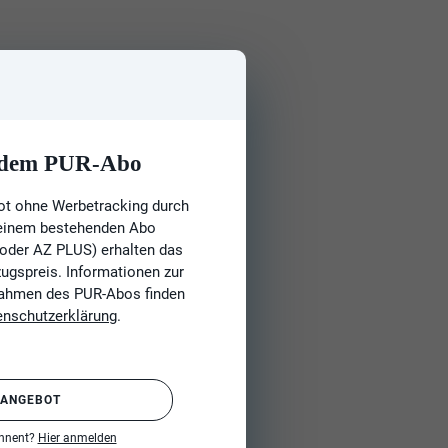
t dem PUR-Abo
ot ohne Werbetracking durch
 einem bestehenden Abo
 oder AZ PLUS) erhalten das
gspreis. Informationen zur
Rahmen des PUR-Abos finden
enschutzerklärung
.
 ANGEBOT
onnent?
Hier anmelden