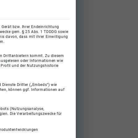
 Gerät bzw. Ihrer Endeinrichtung
gszwecke gem. § 25 Abs. 1 TDDDG sowie
s davon, dass mit ihrer Einwilligung
en.
on Drittanbietern kommt. Zu diesem
 ausgelesen oder Informationen wie
Profil und der Nutzungshistorie
 Dienste Dritter („Embeds“) wie
ehen, können ggf. Informationen auf
gebots (Nutzungsanalyse,
gien. Die Verarbeitungszwecke für
Produktentwicklungen