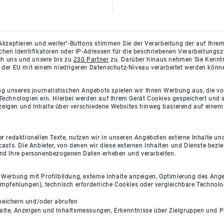
Akzeptieren und weiter"-Buttons stimmen Sie der Verarbeitung der auf Ihrem
ichen Identifikatoren oder IP-Adressen für die beschriebenen Verarbeitun
rch uns und unsere bis zu
230 Partner
zu. Darüber hinaus nehmen Sie Kenntni
 der EU mit einem niedrigeren Datenschutz-Niveau verarbeitet werden könn
ng unseres journalistischen Angebots spielen wir Ihnen Werbung aus, die v
Technologien ein. Hierbei werden auf Ihrem Gerät Cookies gespeichert und
eigen und Inhalte über verschiedene Websites hinweg basierend auf einem 
 redaktionellen Texte, nutzen wir in unseren Angeboten externe Inhalte und
casts. Die Anbieter, von denen wir diese externen Inhalten und Dienste bezi
und Ihre personenbezogenen Daten erheben und verarbeiten.
e Werbung mit Profilbildung, externe Inhalte anzeigen, Optimierung des An
empfehlungen), technisch erforderliche Cookies oder vergleichbare Technolo
peichern und/oder abrufen
halte, Anzeigen und Inhaltsmessungen, Erkenntnisse über Zielgruppen und 