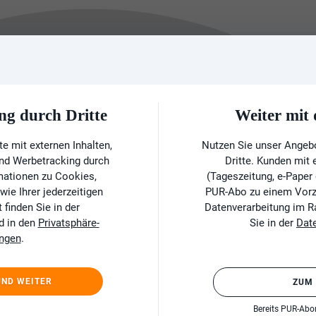
ng durch Dritte
Weiter mi
e mit externen Inhalten,
Nutzen Sie unser Angeb
und Werbetracking durch
Dritte. Kunden mit
rmationen zu Cookies,
(Tageszeitung, e-Paper
ie Ihrer jederzeitigen
PUR-Abo zu einem Vorzu
finden Sie in der
Datenverarbeitung im 
d in den
Privatsphäre-
Sie in der
Dat
ungen
.
UND WEITER
ZUM
Bereits PUR-Ab