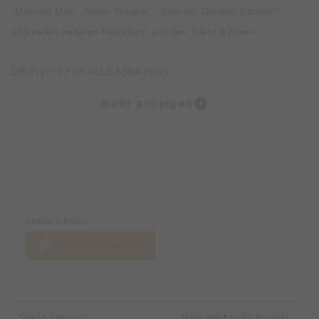
„Mamma Mia“, „Super Trouper“, „Gimme! Gimme! Gimme!“
und vielen weiteren Klassikern aus den 70ern & 80ern.
DIE PARTY FÜR ALLE ABBA-FANS
Diese Eventreihe ist eine unabhängige Fan-Initiative und steht
mehr anzeigen
in keinerlei offizieller Verbindung zu ABBA, dem Musical
„Mamma Mia“ oder deren Rechteinhabern.
Alle Titel, Namen und Songs sind liebevolle Referenzen & ein
Tribut an die Musik, die uns alle verbindet.
Preise & Zahlungsoptionen
Von Fans organisiert – für Fans gemacht!
Eintritt & Preise
EINLASS & ALTERSBESCHRÄNKUNG
Jetzt Tickets kaufen
Zutritt ab 18 Jahren.
In Ausnahmefällen können individuelle Regelungen durch die
jeweilige Location getroffen werden.
Bitte kontaktiert bei Fragen direkt den Veranstaltungsort.
Quelle: Eventim
Made with ♥ by EO Heimat /