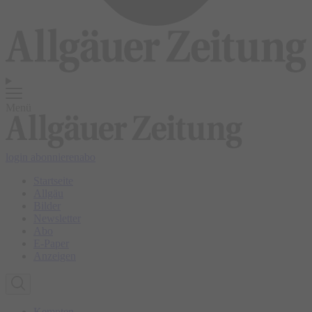
Menü
login
abonnieren
abo
Startseite
Allgäu
Bilder
Newsletter
Abo
E-Paper
Anzeigen
Kempten