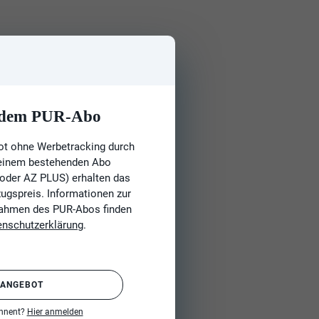
t dem PUR-Abo
ot ohne Werbetracking durch
 einem bestehenden Abo
 oder AZ PLUS) erhalten das
gspreis. Informationen zur
Rahmen des PUR-Abos finden
enschutzerklärung
.
 ANGEBOT
onnent?
Hier anmelden