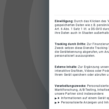
Einwilligung:
Durch das Klicken des "
gespeicherten Daten wie z.B. persönl
Art. 6 Abs. 1 Satz 1 lit. a DS-GVO du
ihre Daten auch in Staaten außerhalb
Tracking durch Dritte:
Zur Finanzieru
Zweck setzen diese Dienste Tracking-
die Gerätekennung abgerufen, um Anz
personalisiert auszuspielen.
Externe Inhalte:
Zur Ergänzung unserer
interaktive Grafiken, Videos oder Pod
Ihrem Gerät speichern oder abrufen 
Verarbeitungszwecke:
Personalisiert
Marktforschung, A/B-Testing, Inhalts
unsere Partner sind insbesondere:
Informationen auf einem Gerät s
Personalisierte Anzeigen und In