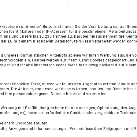
Akzeptieren und weiter"-Buttons stimmen Sie der Verarbeitung der auf Ihrem
ichen Identifikatoren oder IP-Adressen für die beschriebenen Verarbeitun
rch uns und unsere bis zu
230 Partner
zu. Darüber hinaus nehmen Sie Kenntni
 der EU mit einem niedrigeren Datenschutz-Niveau verarbeitet werden könn
ng unseres journalistischen Angebots spielen wir Ihnen Werbung aus, die v
Technologien ein. Hierbei werden auf Ihrem Gerät Cookies gespeichert und
eigen und Inhalte über verschiedene Websites hinweg basierend auf einem 
 redaktionellen Texte, nutzen wir in unseren Angeboten externe Inhalte und
casts. Die Anbieter, von denen wir diese externen Inhalten und Dienste bezi
und Ihre personenbezogenen Daten erheben und verarbeiten.
e Werbung mit Profilbildung, externe Inhalte anzeigen, Optimierung des An
empfehlungen), technisch erforderliche Cookies oder vergleichbare Technolo
peichern und/oder abrufen
halte, Anzeigen und Inhaltsmessungen, Erkenntnisse über Zielgruppen und 