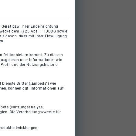
 Gerät bzw. Ihrer Endeinrichtung
gszwecke gem. § 25 Abs. 1 TDDDG sowie
s davon, dass mit ihrer Einwilligung
en.
on Drittanbietern kommt. Zu diesem
 ausgelesen oder Informationen wie
Profil und der Nutzungshistorie
 Dienste Dritter („Embeds“) wie
ehen, können ggf. Informationen auf
gebots (Nutzungsanalyse,
gien. Die Verarbeitungszwecke für
Produktentwicklungen