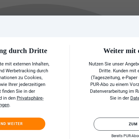
ng durch Dritte
Weiter mi
e mit externen Inhalten,
Nutzen Sie unser Angeb
und Werbetracking durch
Dritte. Kunden mit
rmationen zu Cookies,
(Tageszeitung, e-Paper
ie Ihrer jederzeitigen
PUR-Abo zu einem Vorzu
finden Sie in der
Datenverarbeitung im 
d in den
Privatsphäre-
Sie in der
Dat
ungen
.
UND WEITER
ZUM
Bereits PUR-Ab