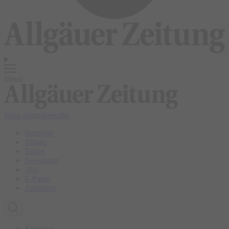
Menü
login
abonnieren
abo
Startseite
Allgäu
Bilder
Newsletter
Abo
E-Paper
Anzeigen
Kempten