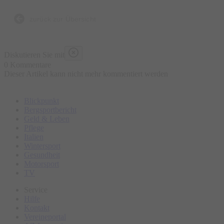
Anekdote, die nicht in jedem Reiseführer stehen
zurück zur Übersicht
Diskutieren Sie mit
0 Kommentare
Dieser Artikel kann nicht mehr kommentiert werden
Blickpunkt
Bergsportbericht
Geld & Leben
Pflege
Italien
Wintersport
Gesundheit
Motorsport
TV
Service
Hilfe
Kontakt
Vereineportal