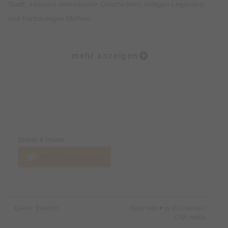
Stadt, inklusive interessante Geschichten, lustigen Legenden
und hartnäckigen Mythen:
Ob der Marienplatz, die Frauenkirche, der alte Peter, der
mehr anzeigen
Viktualienmarkt oder das Jüdische Zentrum… All den Orten
wohnt ein großer Zauber inne. Natürlich kehrt Ihr in einigen
Lokalen auch zum Sitzen ein und könnt urgemütlich
miteinander ratschen, wie man in Bayern so schön sagt.
Preise & Zahlungsoptionen
Highlights • Probiere 5 ausgewählte Kostproben in 5
Eintritt & Preise
verschiedenen Lokalen in der Münchner Altstadt. • Genieße
Jetzt Tickets kaufen
einen Mix aus traditionellen süßen und herzhaften Speisen
sowie Feinkostspezialitäten. • Erfahre Spannendes über die
Bayerische Esskultur und ihre Entstehung. • Lass Dich von den
imposanten Sehenswürdigkeiten der Münchner Altstadt
Quelle: Eventim
Made with ♥ by EO Heimat /
beeindrucken. • Erhalte exklusives Insiderwissen und lustige
OYA media