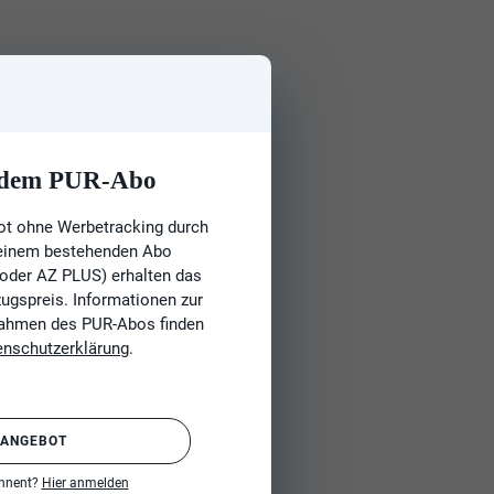
t dem PUR-Abo
ot ohne Werbetracking durch
 einem bestehenden Abo
 oder AZ PLUS) erhalten das
gspreis. Informationen zur
Rahmen des PUR-Abos finden
enschutzerklärung
.
 ANGEBOT
onnent?
Hier anmelden