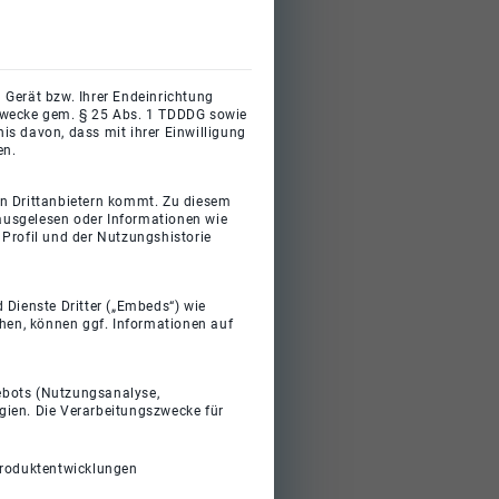
 Gerät bzw. Ihrer Endeinrichtung
gszwecke gem. § 25 Abs. 1 TDDDG sowie
s davon, dass mit ihrer Einwilligung
en.
on Drittanbietern kommt. Zu diesem
 ausgelesen oder Informationen wie
Profil und der Nutzungshistorie
 Dienste Dritter („Embeds“) wie
ehen, können ggf. Informationen auf
gebots (Nutzungsanalyse,
gien. Die Verarbeitungszwecke für
Produktentwicklungen