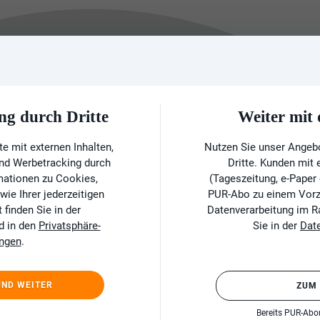
ng durch Dritte
Weiter mi
e mit externen Inhalten,
Nutzen Sie unser Angeb
und Werbetracking durch
Dritte. Kunden mit
rmationen zu Cookies,
(Tageszeitung, e-Paper
ie Ihrer jederzeitigen
PUR-Abo zu einem Vorzu
finden Sie in der
Datenverarbeitung im 
d in den
Privatsphäre-
Sie in der
Dat
ungen
.
UND WEITER
ZUM
Bereits PUR-Ab