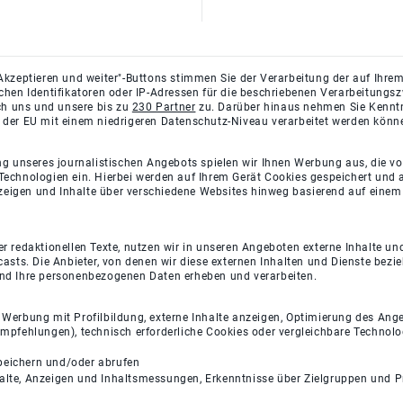
Akzeptieren und weiter"-Buttons stimmen Sie der Verarbeitung der auf Ihrem
ichen Identifikatoren oder IP-Adressen für die beschriebenen Verarbeitun
rch uns und unsere bis zu
230 Partner
zu. Darüber hinaus nehmen Sie Kenntni
 der EU mit einem niedrigeren Datenschutz-Niveau verarbeitet werden könn
ng unseres journalistischen Angebots spielen wir Ihnen Werbung aus, die v
Technologien ein. Hierbei werden auf Ihrem Gerät Cookies gespeichert und
eigen und Inhalte über verschiedene Websites hinweg basierend auf einem 
 redaktionellen Texte, nutzen wir in unseren Angeboten externe Inhalte und
casts. Die Anbieter, von denen wir diese externen Inhalten und Dienste bezi
und Ihre personenbezogenen Daten erheben und verarbeiten.
e Werbung mit Profilbildung, externe Inhalte anzeigen, Optimierung des An
empfehlungen), technisch erforderliche Cookies oder vergleichbare Technolo
peichern und/oder abrufen
halte, Anzeigen und Inhaltsmessungen, Erkenntnisse über Zielgruppen und 