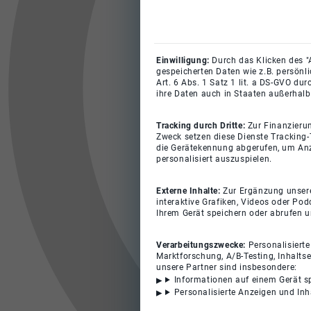
Einwilligung:
Durch das Klicken des "
gespeicherten Daten wie z.B. persönl
Art. 6 Abs. 1 Satz 1 lit. a DS-GVO du
ihre Daten auch in Staaten außerhalb
Tracking durch Dritte:
Zur Finanzieru
Zweck setzen diese Dienste Tracking-
die Gerätekennung abgerufen, um Anz
personalisiert auszuspielen.
Externe Inhalte:
Zur Ergänzung unserer
interaktive Grafiken, Videos oder Pod
Ihrem Gerät speichern oder abrufen 
Verarbeitungszwecke:
Personalisiert
Marktforschung, A/B-Testing, Inhalts
unsere Partner sind insbesondere:
Informationen auf einem Gerät s
Personalisierte Anzeigen und In