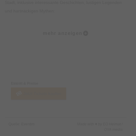
Stadt, inklusive interessante Geschichten, lustigen Legenden
und hartnäckigen Mythen:
Ob der Marienplatz, die Frauenkirche, der alte Peter, der
mehr anzeigen
Viktualienmarkt oder das Jüdische Zentrum… All den Orten
wohnt ein großer Zauber inne. Natürlich kehrt Ihr in einigen
Lokalen auch zum Sitzen ein und könnt urgemütlich
miteinander ratschen, wie man in Bayern so schön sagt.
Preise & Zahlungsoptionen
Highlights • Probiere 5 ausgewählte Kostproben in 5
Eintritt & Preise
verschiedenen Lokalen in der Münchner Altstadt. • Genieße
Jetzt Tickets kaufen
einen Mix aus traditionellen süßen und herzhaften Speisen
sowie Feinkostspezialitäten. • Erfahre Spannendes über die
Bayerische Esskultur und ihre Entstehung. • Lass Dich von den
imposanten Sehenswürdigkeiten der Münchner Altstadt
Quelle: Eventim
Made with ♥ by EO Heimat /
beeindrucken. • Erhalte exklusives Insiderwissen und lustige
OYA media