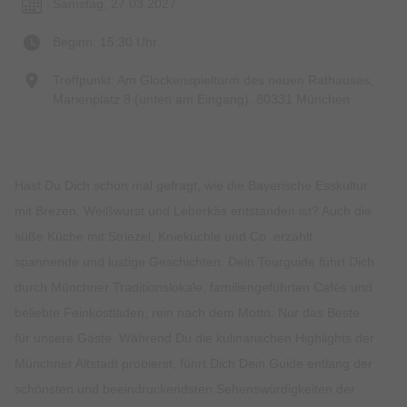
Samstag, 27.03.2027
Beginn: 15:30 Uhr
Treffpunkt: Am Glockenspielturm des neuen Rathauses,
Marienplatz 8 (unten am Eingang), 80331 München
Hast Du Dich schon mal gefragt, wie die Bayerische Esskultur
mit Brezen, Weißwurst und Leberkäs entstanden ist? Auch die
süße Küche mit Striezel, Knieküchle und Co. erzählt
spannende und lustige Geschichten. Dein Tourguide führt Dich
durch Münchner Traditionslokale, familiengeführten Cafés und
beliebte Feinkostläden, rein nach dem Motto: Nur das Beste
für unsere Gäste. Während Du die kulinarischen Highlights der
Münchner Altstadt probierst, führt Dich Dein Guide entlang der
schönsten und beeindruckendsten Sehenswürdigkeiten der