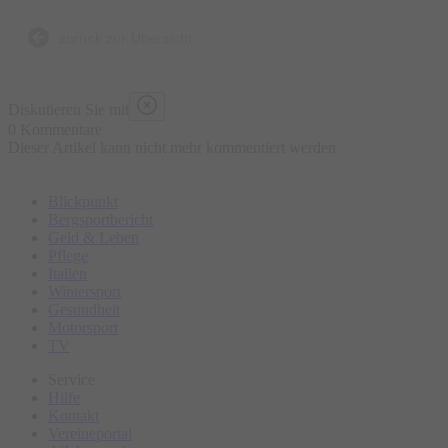
Anekdote, die nicht in jedem Reiseführer stehen
zurück zur Übersicht
Diskutieren Sie mit
0 Kommentare
Dieser Artikel kann nicht mehr kommentiert werden
Blickpunkt
Bergsportbericht
Geld & Leben
Pflege
Italien
Wintersport
Gesundheit
Motorsport
TV
Service
Hilfe
Kontakt
Vereineportal