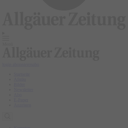
Menü
login
abonnieren
abo
Startseite
Allgäu
Bilder
Newsletter
Abo
E-Paper
Anzeigen
Kempten