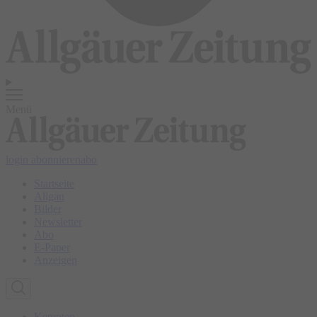
Menü
login
abonnieren
abo
Startseite
Allgäu
Bilder
Newsletter
Abo
E-Paper
Anzeigen
Kempten