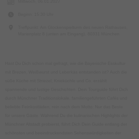
Mittwoch, 06.01.2027
Beginn: 15:30 Uhr
Treffpunkt: Am Glockenspielturm des neuen Rathauses,
Marienplatz 8 (unten am Eingang), 80331 München
Hast Du Dich schon mal gefragt, wie die Bayerische Esskultur
mit Brezen, Weißwurst und Leberkäs entstanden ist? Auch die
süße Küche mit Striezel, Knieküchle und Co. erzählt
spannende und lustige Geschichten. Dein Tourguide führt Dich
durch Münchner Traditionslokale, familiengeführten Cafés und
beliebte Feinkostläden, rein nach dem Motto: Nur das Beste
für unsere Gäste. Während Du die kulinarischen Highlights der
Münchner Altstadt probierst, führt Dich Dein Guide entlang der
schönsten und beeindruckendsten Sehenswürdigkeiten der