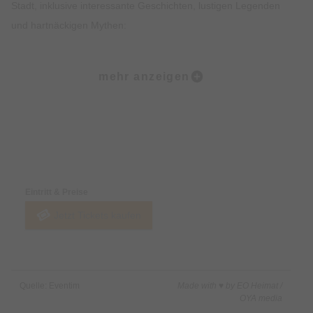
Stadt, inklusive interessante Geschichten, lustigen Legenden
und hartnäckigen Mythen:
Ob der Marienplatz, die Frauenkirche, der alte Peter, der
mehr anzeigen
Viktualienmarkt oder das Jüdische Zentrum… All den Orten
wohnt ein großer Zauber inne. Natürlich kehrt Ihr in einigen
Lokalen auch zum Sitzen ein und könnt urgemütlich
miteinander ratschen, wie man in Bayern so schön sagt.
Preise & Zahlungsoptionen
Highlights • Probiere 5 ausgewählte Kostproben in 5
Eintritt & Preise
verschiedenen Lokalen in der Münchner Altstadt. • Genieße
Jetzt Tickets kaufen
einen Mix aus traditionellen süßen und herzhaften Speisen
sowie Feinkostspezialitäten. • Erfahre Spannendes über die
Bayerische Esskultur und ihre Entstehung. • Lass Dich von den
imposanten Sehenswürdigkeiten der Münchner Altstadt
Quelle: Eventim
Made with ♥ by EO Heimat /
beeindrucken. • Erhalte exklusives Insiderwissen und lustige
OYA media