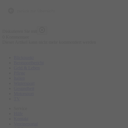
Anekdote, die nicht in jedem Reiseführer stehen
zurück zur Übersicht
Diskutieren Sie mit
0 Kommentare
Dieser Artikel kann nicht mehr kommentiert werden
Blickpunkt
Bergsportbericht
Geld & Leben
Pflege
Italien
Wintersport
Gesundheit
Motorsport
TV
Service
Hilfe
Kontakt
Vereineportal