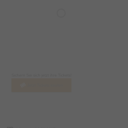
Tickets
Sichern Sie sich jetzt ihre Tickets!
Jetzt Tickets kaufen
Termin & Ort