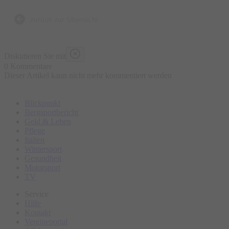
Anekdote, die nicht in jedem Reiseführer stehen
zurück zur Übersicht
Diskutieren Sie mit
0 Kommentare
Dieser Artikel kann nicht mehr kommentiert werden
Blickpunkt
Bergsportbericht
Geld & Leben
Pflege
Italien
Wintersport
Gesundheit
Motorsport
TV
Service
Hilfe
Kontakt
Vereineportal