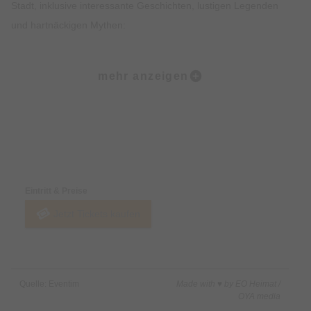
Stadt, inklusive interessante Geschichten, lustigen Legenden
und hartnäckigen Mythen:
Ob der Marienplatz, die Frauenkirche, der alte Peter, der
mehr anzeigen
Viktualienmarkt oder das Jüdische Zentrum… All den Orten
wohnt ein großer Zauber inne. Natürlich kehrt Ihr in einigen
Lokalen auch zum Sitzen ein und könnt urgemütlich
miteinander ratschen, wie man in Bayern so schön sagt.
Preise & Zahlungsoptionen
Highlights • Probiere 5 ausgewählte Kostproben in 5
Eintritt & Preise
verschiedenen Lokalen in der Münchner Altstadt. • Genieße
Jetzt Tickets kaufen
einen Mix aus traditionellen süßen und herzhaften Speisen
sowie Feinkostspezialitäten. • Erfahre Spannendes über die
Bayerische Esskultur und ihre Entstehung. • Lass Dich von den
imposanten Sehenswürdigkeiten der Münchner Altstadt
Quelle: Eventim
Made with ♥ by EO Heimat /
beeindrucken. • Erhalte exklusives Insiderwissen und lustige
OYA media