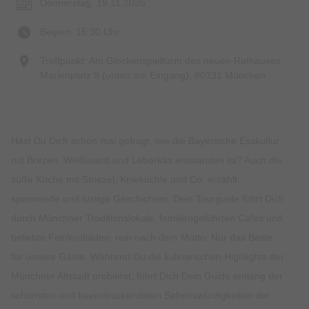
Donnerstag, 19.11.2026
Beginn: 15:30 Uhr
Treffpunkt: Am Glockenspielturm des neuen Rathauses,
Marienplatz 8 (unten am Eingang), 80331 München
Hast Du Dich schon mal gefragt, wie die Bayerische Esskultur
mit Brezen, Weißwurst und Leberkäs entstanden ist? Auch die
süße Küche mit Striezel, Knieküchle und Co. erzählt
spannende und lustige Geschichten. Dein Tourguide führt Dich
durch Münchner Traditionslokale, familiengeführten Cafés und
beliebte Feinkostläden, rein nach dem Motto: Nur das Beste
für unsere Gäste. Während Du die kulinarischen Highlights der
Münchner Altstadt probierst, führt Dich Dein Guide entlang der
schönsten und beeindruckendsten Sehenswürdigkeiten der