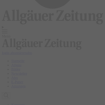
Menü
login
abonnieren
abo
Startseite
Allgäu
Bilder
Newsletter
Abo
E-Paper
Anzeigen
Kempten