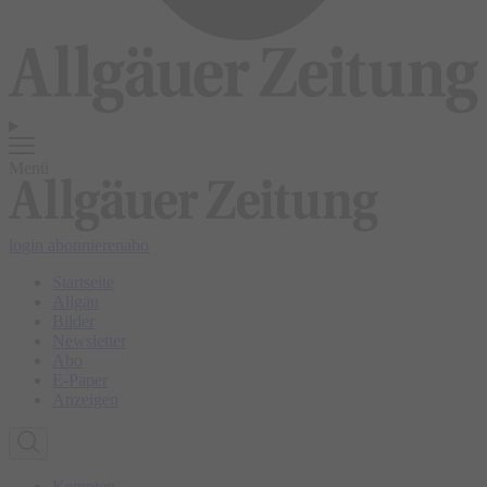
Menü
login
abonnieren
abo
Startseite
Allgäu
Bilder
Newsletter
Abo
E-Paper
Anzeigen
Kempten