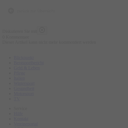
Anekdote, die nicht in jedem Reiseführer stehen
zurück zur Übersicht
Diskutieren Sie mit
0 Kommentare
Dieser Artikel kann nicht mehr kommentiert werden
Blickpunkt
Bergsportbericht
Geld & Leben
Pflege
Italien
Wintersport
Gesundheit
Motorsport
TV
Service
Hilfe
Kontakt
Vereineportal