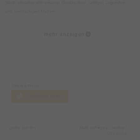
Stadt, inklusive interessante Geschichten, lustigen Legenden
und hartnäckigen Mythen:
Ob der Marienplatz, die Frauenkirche, der alte Peter, der
mehr anzeigen
Viktualienmarkt oder das Jüdische Zentrum… All den Orten
wohnt ein großer Zauber inne. Natürlich kehrt Ihr in einigen
Lokalen auch zum Sitzen ein und könnt urgemütlich
miteinander ratschen, wie man in Bayern so schön sagt.
Preise & Zahlungsoptionen
Highlights • Probiere 5 ausgewählte Kostproben in 5
Eintritt & Preise
verschiedenen Lokalen in der Münchner Altstadt. • Genieße
Jetzt Tickets kaufen
einen Mix aus traditionellen süßen und herzhaften Speisen
sowie Feinkostspezialitäten. • Erfahre Spannendes über die
Bayerische Esskultur und ihre Entstehung. • Lass Dich von den
imposanten Sehenswürdigkeiten der Münchner Altstadt
Quelle: Eventim
Made with ♥ by EO Heimat /
beeindrucken. • Erhalte exklusives Insiderwissen und lustige
OYA media