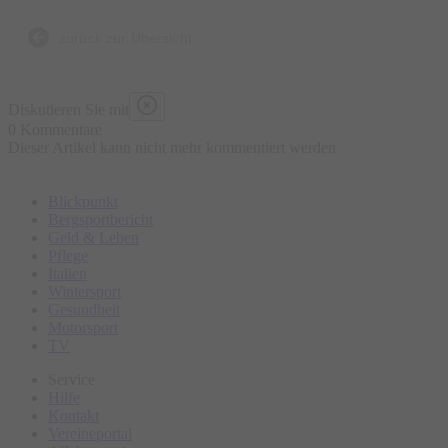
Anekdote, die nicht in jedem Reiseführer stehen
zurück zur Übersicht
Diskutieren Sie mit
0 Kommentare
Dieser Artikel kann nicht mehr kommentiert werden
Blickpunkt
Bergsportbericht
Geld & Leben
Pflege
Italien
Wintersport
Gesundheit
Motorsport
TV
Service
Hilfe
Kontakt
Vereineportal