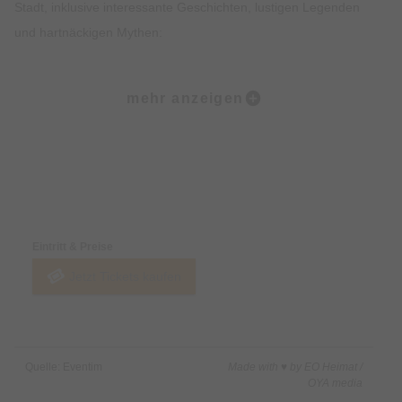
Stadt, inklusive interessante Geschichten, lustigen Legenden
und hartnäckigen Mythen:
Ob der Marienplatz, die Frauenkirche, der alte Peter, der
mehr anzeigen
Viktualienmarkt oder das Jüdische Zentrum… All den Orten
wohnt ein großer Zauber inne. Natürlich kehrt Ihr in einigen
Lokalen auch zum Sitzen ein und könnt urgemütlich
miteinander ratschen, wie man in Bayern so schön sagt.
Preise & Zahlungsoptionen
Highlights • Probiere 5 ausgewählte Kostproben in 5
Eintritt & Preise
verschiedenen Lokalen in der Münchner Altstadt. • Genieße
Jetzt Tickets kaufen
einen Mix aus traditionellen süßen und herzhaften Speisen
sowie Feinkostspezialitäten. • Erfahre Spannendes über die
Bayerische Esskultur und ihre Entstehung. • Lass Dich von den
imposanten Sehenswürdigkeiten der Münchner Altstadt
Quelle: Eventim
Made with ♥ by EO Heimat /
beeindrucken. • Erhalte exklusives Insiderwissen und lustige
OYA media