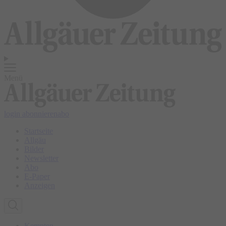
Menü
login
abonnieren
abo
Startseite
Allgäu
Bilder
Newsletter
Abo
E-Paper
Anzeigen
Kempten