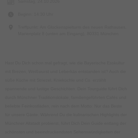
Samstag, 24.10.2026
Beginn: 14:30 Uhr
Treffpunkt: Am Glockenspielturm des neuen Rathauses,
Marienplatz 8 (unten am Eingang), 80331 München
Hast Du Dich schon mal gefragt, wie die Bayerische Esskultur
mit Brezen, Weißwurst und Leberkäs entstanden ist? Auch die
süße Küche mit Striezel, Knieküchle und Co. erzählt
spannende und lustige Geschichten. Dein Tourguide führt Dich
durch Münchner Traditionslokale, familiengeführten Cafés und
beliebte Feinkostläden, rein nach dem Motto: Nur das Beste
für unsere Gäste. Während Du die kulinarischen Highlights der
Münchner Altstadt probierst, führt Dich Dein Guide entlang der
schönsten und beeindruckendsten Sehenswürdigkeiten der