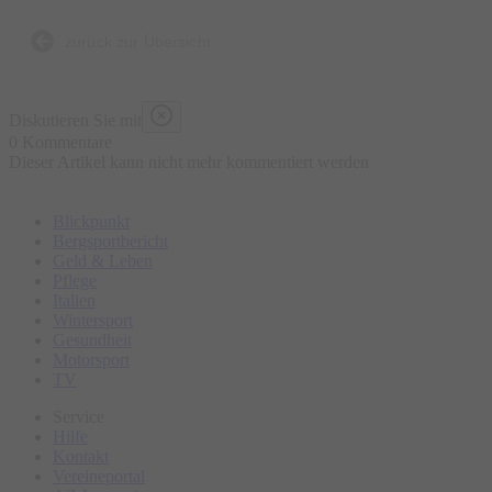
Anekdote, die nicht in jedem Reiseführer stehen
zurück zur Übersicht
Diskutieren Sie mit
0 Kommentare
Dieser Artikel kann nicht mehr kommentiert werden
Blickpunkt
Bergsportbericht
Geld & Leben
Pflege
Italien
Wintersport
Gesundheit
Motorsport
TV
Service
Hilfe
Kontakt
Vereineportal