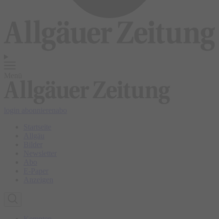
Menü
login
abonnieren
abo
Startseite
Allgäu
Bilder
Newsletter
Abo
E-Paper
Anzeigen
Kempten