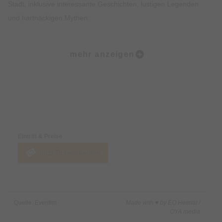
Stadt, inklusive interessante Geschichten, lustigen Legenden
und hartnäckigen Mythen:
Ob der Marienplatz, die Frauenkirche, der alte Peter, der
mehr anzeigen
Viktualienmarkt oder das Jüdische Zentrum… All den Orten
wohnt ein großer Zauber inne. Natürlich kehrt Ihr in einigen
Lokalen auch zum Sitzen ein und könnt urgemütlich
miteinander ratschen, wie man in Bayern so schön sagt.
Preise & Zahlungsoptionen
Highlights • Probiere 5 ausgewählte Kostproben in 5
Eintritt & Preise
verschiedenen Lokalen in der Münchner Altstadt. • Genieße
Jetzt Tickets kaufen
einen Mix aus traditionellen süßen und herzhaften Speisen
sowie Feinkostspezialitäten. • Erfahre Spannendes über die
Bayerische Esskultur und ihre Entstehung. • Lass Dich von den
imposanten Sehenswürdigkeiten der Münchner Altstadt
Quelle: Eventim
Made with ♥ by EO Heimat /
beeindrucken. • Erhalte exklusives Insiderwissen und lustige
OYA media