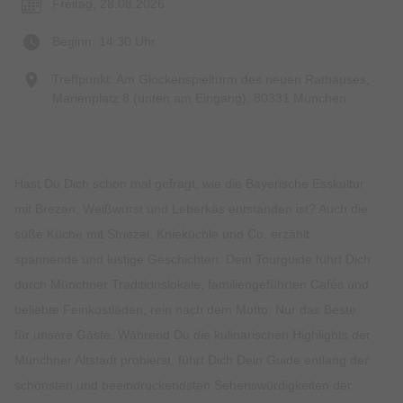
Freitag, 28.08.2026
Beginn: 14:30 Uhr
Treffpunkt: Am Glockenspielturm des neuen Rathauses,
Marienplatz 8 (unten am Eingang), 80331 München
Hast Du Dich schon mal gefragt, wie die Bayerische Esskultur
mit Brezen, Weißwurst und Leberkäs entstanden ist? Auch die
süße Küche mit Striezel, Knieküchle und Co. erzählt
spannende und lustige Geschichten. Dein Tourguide führt Dich
durch Münchner Traditionslokale, familiengeführten Cafés und
beliebte Feinkostläden, rein nach dem Motto: Nur das Beste
für unsere Gäste. Während Du die kulinarischen Highlights der
Münchner Altstadt probierst, führt Dich Dein Guide entlang der
schönsten und beeindruckendsten Sehenswürdigkeiten der