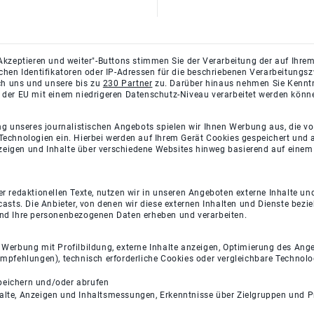
Akzeptieren und weiter"-Buttons stimmen Sie der Verarbeitung der auf Ihrem
ichen Identifikatoren oder IP-Adressen für die beschriebenen Verarbeitun
rch uns und unsere bis zu
230 Partner
zu. Darüber hinaus nehmen Sie Kenntni
 der EU mit einem niedrigeren Datenschutz-Niveau verarbeitet werden könn
ng unseres journalistischen Angebots spielen wir Ihnen Werbung aus, die v
Technologien ein. Hierbei werden auf Ihrem Gerät Cookies gespeichert und
eigen und Inhalte über verschiedene Websites hinweg basierend auf einem 
 redaktionellen Texte, nutzen wir in unseren Angeboten externe Inhalte und
casts. Die Anbieter, von denen wir diese externen Inhalten und Dienste bezi
und Ihre personenbezogenen Daten erheben und verarbeiten.
e Werbung mit Profilbildung, externe Inhalte anzeigen, Optimierung des An
empfehlungen), technisch erforderliche Cookies oder vergleichbare Technolo
peichern und/oder abrufen
halte, Anzeigen und Inhaltsmessungen, Erkenntnisse über Zielgruppen und 