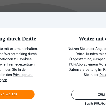
ng durch Dritte
Weiter mi
e mit externen Inhalten,
Nutzen Sie unser Angeb
und Werbetracking durch
Dritte. Kunden mit
rmationen zu Cookies,
(Tageszeitung, e-Paper
ie Ihrer jederzeitigen
PUR-Abo zu einem Vorzu
finden Sie in der
Datenverarbeitung im 
d in den
Privatsphäre-
Sie in der
Dat
ungen
.
UND WEITER
ZUM
Bereits PUR-Ab