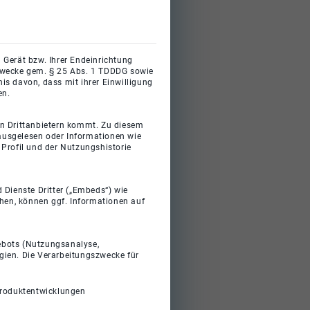
 Gerät bzw. Ihrer Endeinrichtung
gszwecke gem. § 25 Abs. 1 TDDDG sowie
s davon, dass mit ihrer Einwilligung
en.
on Drittanbietern kommt. Zu diesem
 ausgelesen oder Informationen wie
Profil und der Nutzungshistorie
 Dienste Dritter („Embeds“) wie
ehen, können ggf. Informationen auf
gebots (Nutzungsanalyse,
gien. Die Verarbeitungszwecke für
Produktentwicklungen