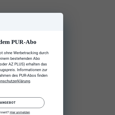
t dem PUR-Abo
ot ohne Werbetracking durch
 einem bestehenden Abo
 oder AZ PLUS) erhalten das
gspreis. Informationen zur
Rahmen des PUR-Abos finden
enschutzerklärung
.
 ANGEBOT
onnent?
Hier anmelden