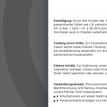
Einwilligung:
Durch das Klicken des "
gespeicherten Daten wie z.B. persönl
Art. 6 Abs. 1 Satz 1 lit. a DS-GVO du
ihre Daten auch in Staaten außerhalb
Tracking durch Dritte:
Zur Finanzieru
Zweck setzen diese Dienste Tracking-
die Gerätekennung abgerufen, um Anz
personalisiert auszuspielen.
Externe Inhalte:
Zur Ergänzung unserer
interaktive Grafiken, Videos oder Pod
Ihrem Gerät speichern oder abrufen 
Verarbeitungszwecke:
Personalisiert
Marktforschung, A/B-Testing, Inhalts
unsere Partner sind insbesondere:
Informationen auf einem Gerät s
Personalisierte Anzeigen und In