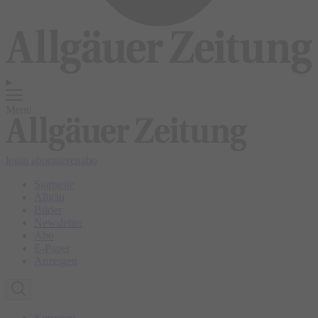
Menü
login
abonnieren
abo
Startseite
Allgäu
Bilder
Newsletter
Abo
E-Paper
Anzeigen
Kempten