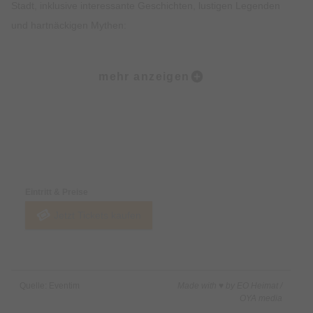
Stadt, inklusive interessante Geschichten, lustigen Legenden
und hartnäckigen Mythen:
Ob der Marienplatz, die Frauenkirche, der alte Peter, der
mehr anzeigen
Viktualienmarkt oder das Jüdische Zentrum… All den Orten
wohnt ein großer Zauber inne. Natürlich kehrt Ihr in einigen
Lokalen auch zum Sitzen ein und könnt urgemütlich
miteinander ratschen, wie man in Bayern so schön sagt.
Preise & Zahlungsoptionen
Highlights • Probiere 5 ausgewählte Kostproben in 5
Eintritt & Preise
verschiedenen Lokalen in der Münchner Altstadt. • Genieße
Jetzt Tickets kaufen
einen Mix aus traditionellen süßen und herzhaften Speisen
sowie Feinkostspezialitäten. • Erfahre Spannendes über die
Bayerische Esskultur und ihre Entstehung. • Lass Dich von den
imposanten Sehenswürdigkeiten der Münchner Altstadt
Quelle: Eventim
Made with ♥ by EO Heimat /
beeindrucken. • Erhalte exklusives Insiderwissen und lustige
OYA media