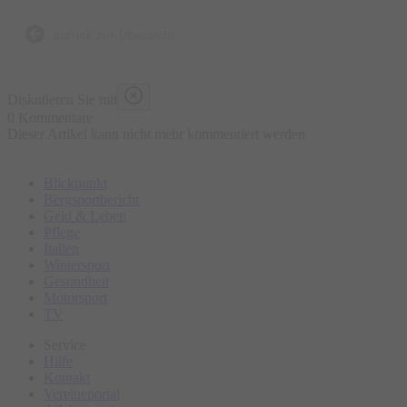
Anekdote, die nicht in jedem Reiseführer stehen
zurück zur Übersicht
Diskutieren Sie mit
0 Kommentare
Dieser Artikel kann nicht mehr kommentiert werden
Blickpunkt
Bergsportbericht
Geld & Leben
Pflege
Italien
Wintersport
Gesundheit
Motorsport
TV
Service
Hilfe
Kontakt
Vereineportal