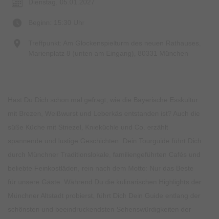
Dienstag, 05.01.2027
Beginn: 15:30 Uhr
Treffpunkt: Am Glockenspielturm des neuen Rathauses,
Marienplatz 8 (unten am Eingang), 80331 München
Hast Du Dich schon mal gefragt, wie die Bayerische Esskultur
mit Brezen, Weißwurst und Leberkäs entstanden ist? Auch die
süße Küche mit Striezel, Knieküchle und Co. erzählt
spannende und lustige Geschichten. Dein Tourguide führt Dich
durch Münchner Traditionslokale, familiengeführten Cafés und
beliebte Feinkostläden, rein nach dem Motto: Nur das Beste
für unsere Gäste. Während Du die kulinarischen Highlights der
Münchner Altstadt probierst, führt Dich Dein Guide entlang der
schönsten und beeindruckendsten Sehenswürdigkeiten der