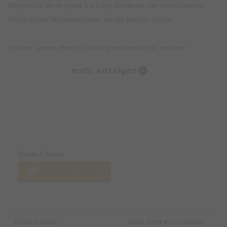
Bayerische Biere (etwa 1,2 Liter).Entdecke vier verschiedene
Wirtshäuser/ Stehausschank, die Du kennen musst.
Erfahre, warum Bier nur zufällig entstanden ist, wer der
Münchner im Himmel ist und erhalte einen Expertenstatus rund
mehr anzeigen
um ´s Bier Brauen und das Reinheitsgebot.
Erhalte exklusives Insiderwissen und lustige Anekdote, die
nicht in jedem Reiseführer stehen.
Preise & Zahlungsoptionen
Entdecke Hotspots der Münchner Altstadt und Institutionen wie
Eintritt & Preise
das Hofbräuhaus.
Jetzt Tickets kaufen
Beschreibung:
Du wolltest schon immer erfahren, wie das Lieblingsgetränk
Quelle: Eventim
Made with ♥ by EO Heimat /