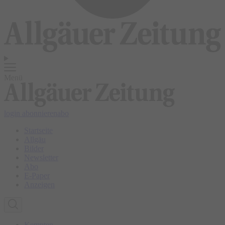
Menü
login
abonnieren
abo
Startseite
Allgäu
Bilder
Newsletter
Abo
E-Paper
Anzeigen
Kempten