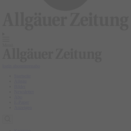
Menü
login
abonnieren
abo
Startseite
Allgäu
Bilder
Newsletter
Abo
E-Paper
Anzeigen
Kempten