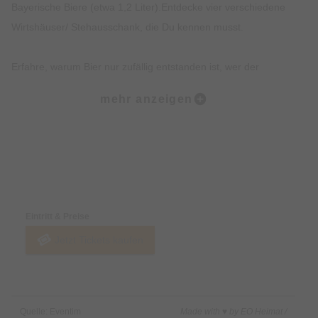
Bayerische Biere (etwa 1,2 Liter).Entdecke vier verschiedene
Wirtshäuser/ Stehausschank, die Du kennen musst.
Erfahre, warum Bier nur zufällig entstanden ist, wer der
Münchner im Himmel ist und erhalte einen Expertenstatus rund
mehr anzeigen
um ´s Bier Brauen und das Reinheitsgebot.
Erhalte exklusives Insiderwissen und lustige Anekdote, die
nicht in jedem Reiseführer stehen.
Preise & Zahlungsoptionen
Entdecke Hotspots der Münchner Altstadt und Institutionen wie
Eintritt & Preise
das Hofbräuhaus.
Jetzt Tickets kaufen
Beschreibung:
Du wolltest schon immer erfahren, wie das Lieblingsgetränk
Quelle: Eventim
Made with ♥ by EO Heimat /