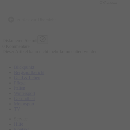
der Bayern entstanden ist und was es mit dem Reinheitsgebot
OYA media
auf sich hat? Du liebst es, verschiedene Biere zu testen und
neue Locations in der schönen Münchner Altstadt zu
zurück zur Übersicht
entdecken?
Dann ist unsere Bier- und Wirtshaus-Tour genau das Richtige
Diskutieren Sie mit
für dich!
0 Kommentare
Dieser Artikel kann nicht mehr kommentiert werden
Mit etwa 1,2Litern Bier verteilt auf 4 Stopps hast du die
Blickpunkt
Gelegenheit, dich durch die Geschichte des Bieres zu
Bergsportbericht
probieren und trotzdem die spannenden Geschichten und
Geld & Leben
Pflege
Traditionen rund um die Münchner und Bayerische Bierkultur
Italien
aufzunehmen.
Wintersport
Gesundheit
Motorsport
Wann darf sich eine Brauerei echte Münchner Brauerei
TV
nennen?
Service
Hilfe
Wer ist der grantelnde biertrinkende Münchner im Himmel und
Kontakt