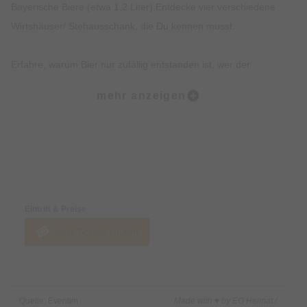
Bayerische Biere (etwa 1,2 Liter).Entdecke vier verschiedene
Wirtshäuser/ Stehausschank, die Du kennen musst.
Erfahre, warum Bier nur zufällig entstanden ist, wer der
Münchner im Himmel ist und erhalte einen Expertenstatus rund
mehr anzeigen
um ´s Bier Brauen und das Reinheitsgebot.
Erhalte exklusives Insiderwissen und lustige Anekdote, die
nicht in jedem Reiseführer stehen.
Preise & Zahlungsoptionen
Entdecke Hotspots der Münchner Altstadt und Institutionen wie
Eintritt & Preise
das Hofbräuhaus.
Jetzt Tickets kaufen
Beschreibung:
Du wolltest schon immer erfahren, wie das Lieblingsgetränk
Quelle: Eventim
Made with ♥ by EO Heimat /