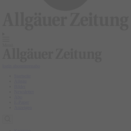
Menü
login
abonnieren
abo
Startseite
Allgäu
Bilder
Newsletter
Abo
E-Paper
Anzeigen
Kempten