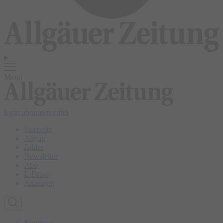
Menü
login
abonnieren
abo
Startseite
Allgäu
Bilder
Newsletter
Abo
E-Paper
Anzeigen
Kempten