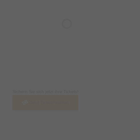
Tickets
Sichern Sie sich jetzt ihre Tickets!
Jetzt Tickets kaufen
Termin & Ort