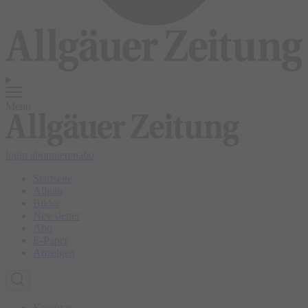
Menü
login
abonnieren
abo
Startseite
Allgäu
Bilder
Newsletter
Abo
E-Paper
Anzeigen
Kempten