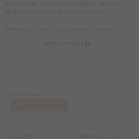
Bayerische Biere (etwa 1,2 Liter).Entdecke vier verschiedene
Wirtshäuser/ Stehausschank, die Du kennen musst.
Erfahre, warum Bier nur zufällig entstanden ist, wer der
Münchner im Himmel ist und erhalte einen Expertenstatus rund
mehr anzeigen
um ´s Bier Brauen und das Reinheitsgebot.
Erhalte exklusives Insiderwissen und lustige Anekdote, die
nicht in jedem Reiseführer stehen.
Preise & Zahlungsoptionen
Entdecke Hotspots der Münchner Altstadt und Institutionen wie
Eintritt & Preise
das Hofbräuhaus.
Jetzt Tickets kaufen
Beschreibung:
Du wolltest schon immer erfahren, wie das Lieblingsgetränk
Quelle: Eventim
Made with ♥ by EO Heimat /