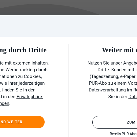
ng durch Dritte
Weiter mi
e mit externen Inhalten,
Nutzen Sie unser Angeb
und Werbetracking durch
Dritte. Kunden mit
rmationen zu Cookies,
(Tageszeitung, e-Paper
ie Ihrer jederzeitigen
PUR-Abo zu einem Vorzu
finden Sie in der
Datenverarbeitung im 
d in den
Privatsphäre-
Sie in der
Dat
ungen
.
UND WEITER
ZUM
Bereits PUR-Ab