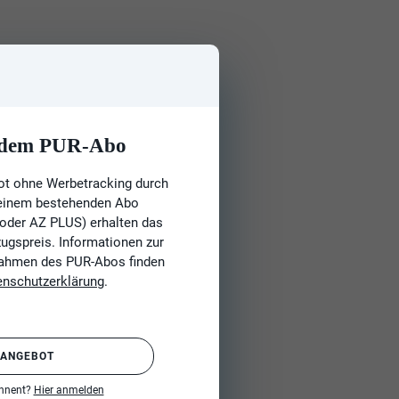
t dem PUR-Abo
ot ohne Werbetracking durch
 einem bestehenden Abo
 oder AZ PLUS) erhalten das
gspreis. Informationen zur
Rahmen des PUR-Abos finden
enschutzerklärung
.
 ANGEBOT
onnent?
Hier anmelden