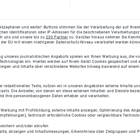
Akzeptieren und weiter"-Buttons stimmen Sie der Verarbeitung der auf Ihrem
ichen Identifikatoren oder IP-Adressen für die beschriebenen Verarbeitun
rch uns und unsere bis zu
230 Partner
zu. Darüber hinaus nehmen Sie Kenntni
 der EU mit einem niedrigeren Datenschutz-Niveau verarbeitet werden könn
ng unseres journalistischen Angebots spielen wir Ihnen Werbung aus, die v
Technologien ein. Hierbei werden auf Ihrem Gerät Cookies gespeichert und
eigen und Inhalte über verschiedene Websites hinweg basierend auf einem 
 redaktionellen Texte, nutzen wir in unseren Angeboten externe Inhalte und
casts. Die Anbieter, von denen wir diese externen Inhalten und Dienste bezi
und Ihre personenbezogenen Daten erheben und verarbeiten.
e Werbung mit Profilbildung, externe Inhalte anzeigen, Optimierung des An
empfehlungen), technisch erforderliche Cookies oder vergleichbare Technolo
peichern und/oder abrufen
halte, Anzeigen und Inhaltsmessungen, Erkenntnisse über Zielgruppen und 