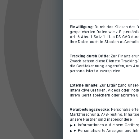
Einwilligung:
Durch das Klicken des "
gespeicherten Daten wie z.B. persönl
Art. 6 Abs. 1 Satz 1 lit. a DS-GVO du
ihre Daten auch in Staaten außerhalb
Tracking durch Dritte:
Zur Finanzieru
Zweck setzen diese Dienste Tracking-
die Gerätekennung abgerufen, um Anz
personalisiert auszuspielen.
Externe Inhalte:
Zur Ergänzung unserer
interaktive Grafiken, Videos oder Pod
Ihrem Gerät speichern oder abrufen 
Verarbeitungszwecke:
Personalisiert
Marktforschung, A/B-Testing, Inhalts
unsere Partner sind insbesondere:
Informationen auf einem Gerät s
Personalisierte Anzeigen und In