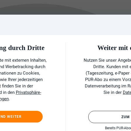
ng durch Dritte
Weiter mi
e mit externen Inhalten,
Nutzen Sie unser Angeb
und Werbetracking durch
Dritte. Kunden mit
rmationen zu Cookies,
(Tageszeitung, e-Paper
ie Ihrer jederzeitigen
PUR-Abo zu einem Vorzu
finden Sie in der
Datenverarbeitung im 
d in den
Privatsphäre-
Sie in der
Dat
ungen
.
UND WEITER
ZUM
Bereits PUR-Ab