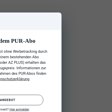
t dem PUR-Abo
ot ohne Werbetracking durch
 einem bestehenden Abo
 oder AZ PLUS) erhalten das
gspreis. Informationen zur
Rahmen des PUR-Abos finden
enschutzerklärung
.
 ANGEBOT
onnent?
Hier anmelden