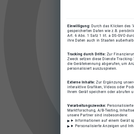
Einwilligung:
Durch das Klicken des "
gespeicherten Daten wie z.B. persönl
Art. 6 Abs. 1 Satz 1 lit. a DS-GVO du
ihre Daten auch in Staaten außerhalb
Tracking durch Dritte:
Zur Finanzieru
Zweck setzen diese Dienste Tracking-
die Gerätekennung abgerufen, um Anz
personalisiert auszuspielen.
Externe Inhalte:
Zur Ergänzung unserer
interaktive Grafiken, Videos oder Pod
Ihrem Gerät speichern oder abrufen 
Verarbeitungszwecke:
Personalisiert
Marktforschung, A/B-Testing, Inhalts
unsere Partner sind insbesondere:
Informationen auf einem Gerät s
Personalisierte Anzeigen und In