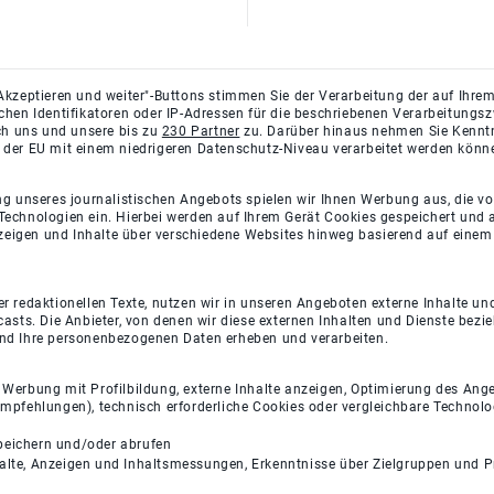
Akzeptieren und weiter"-Buttons stimmen Sie der Verarbeitung der auf Ihrem
ichen Identifikatoren oder IP-Adressen für die beschriebenen Verarbeitun
rch uns und unsere bis zu
230 Partner
zu. Darüber hinaus nehmen Sie Kenntni
 der EU mit einem niedrigeren Datenschutz-Niveau verarbeitet werden könn
ng unseres journalistischen Angebots spielen wir Ihnen Werbung aus, die v
Technologien ein. Hierbei werden auf Ihrem Gerät Cookies gespeichert und
eigen und Inhalte über verschiedene Websites hinweg basierend auf einem 
 redaktionellen Texte, nutzen wir in unseren Angeboten externe Inhalte und
casts. Die Anbieter, von denen wir diese externen Inhalten und Dienste bezi
und Ihre personenbezogenen Daten erheben und verarbeiten.
e Werbung mit Profilbildung, externe Inhalte anzeigen, Optimierung des An
empfehlungen), technisch erforderliche Cookies oder vergleichbare Technolo
peichern und/oder abrufen
halte, Anzeigen und Inhaltsmessungen, Erkenntnisse über Zielgruppen und 