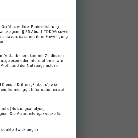
 Gerät bzw. Ihrer Endeinrichtung
gszwecke gem. § 25 Abs. 1 TDDDG sowie
s davon, dass mit ihrer Einwilligung
en.
on Drittanbietern kommt. Zu diesem
 ausgelesen oder Informationen wie
Profil und der Nutzungshistorie
 Dienste Dritter („Embeds“) wie
ehen, können ggf. Informationen auf
gebots (Nutzungsanalyse,
gien. Die Verarbeitungszwecke für
Produktentwicklungen